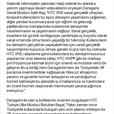
Gelecek teknolojileri yakından takip ederek bu alanlara
yatırım yapmaya devam edeceklerini söyleyen Datagate
Genel Müdürü Salih Baş, “HTC VIVE sanal gerçeklik cihazları,
bireysel kullanıcıların bu eşsiz deneyimi yaşamasını sağlarken,
diğer yandan kurumsal pazar için eğitim ve geleceği
şekillendirme noktalarında mükemmel deneyimler
tasarlanmasını ve yaşanmasını sağlıyor. Sanal gerçeklik,
insanların bir gözlük ve bilgisayar yardımıyla üç boyutlu olarak
sanal ortamda olma hissini yaşadığı bir teknoloji. Kullanıcıların
bu deneyimi gerçekten yaşayabilmesi için, sanal gerçeklik
tasarımlarının kusursuz olması gerekir ki işte tam bu noktada
HTC VIVE, rakiplerine göre kullanıcılara bu deneyimi kusursuz
yaşatan bir ürün ailesine sahip. HTC VIVE® gibi bir markayı
portföyümüze katmak bizim için önemli ve mutluluk verici bir
gelişme. Bu iş birliği, hem Datagate’e hem de Türkiye’deki VR
pazarına önemli katkılar sağlayacak. Mevcut altyapımız,
yaratıcı ve güvenilir hizmet anlayışımız ve sunduğumuz
hizmet kalitesiyle bu alandaki iş ortaklarımıza ve tüketicilere
en özenli hizmeti ulaştırarak memnuniyet yaratacağımıza
inanıyoruz.”
Datagate ile olan iş birliklerinin önemini vurgulayan HTC
Türkiye Ülke Müdürü Batuhan Başal, “Yakın zaman önce
Türkiye’de kullanıcılarla buluşan yeni ürün ailemiz etkileyici bir
VR deneyimi yaşamak isteyenlerin tüm beklentilerini