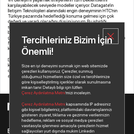
karşılayabilecek seviyede modeller içeriyor. Datagate’in
İletişim Teknolojileri alanındaki engin deneyiminin HTC’nin
Türkiye pazarında hedeflediği konuma gelmesi için çok
değerli ve yararlı olacağını düşünüyorum. Bu işbirliği
sayesinde Türkiye pazarında daha yaygın kullanılmaya
başlayacak olan sanal gerçeklik uygulamaları, uygulama
Tercihleriniz Bizim İçin
geliştiriciler, bireysel kullanıcılar ve en önemlisi pek çok alanda
faaliyet gösteren kurumsal firmaların bu teknolojilere daha
kolay ve güvenle erişmelerini sağlayacaktır.” dedi.
Önemli!
Datagate ve HTC iş birliğiyle, bireysel ve kurumsal
kullanıcıların VR cihazları ile tanışmaları ve bu mükemmel
Size en iyi deneyimi sunmak için web sitemizde
deneyimi yaşamaları için şehirlerin uğrak noktalarına tema
çerezleri kullanıyoruz. Çerezler, sunmuş
alanları (deneyim merkezleri) oluşturulması planlanıyor.
olduğumuz hizmetlerin size özel ve tercihlerinize
göre kişiselleştirilmiş içerikler olarak sunulmasına
imkan tanır. Detaylı bilgi için lütfen
Çerez Aydınlatma Metni
’mizi inceleyin.
Çerez Aydınlatma Metni
kapsamında IP adresiniz
© 2026 Copyright Netex A.Ş. Tüm hakları saklıdır.
gibi kişisel bilgileriniz, platformdaki davranışlarınızı
gösteren ziyaret, tıklama ve gezinme verilerinizin
hedefleme, reklam ve sosyal medya çerezleri
vasıtasıyla işlenmesi amacıyla çerezlerin hizmet
Bizden haberiniz olsun.
sağlayıcıları yurt dışında mukim Linkedin