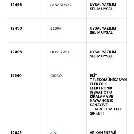
12498
PANASONIC
UYSAL YAZILIM
KO
SELİM UYSAL
12498
ZEBRA
UYSAL YAZILIM
KO
SELİM UYSAL
12498
HONEYWELL
UYSAL YAZILIM
KO
SELİM UYSAL
12540
CISCO
ELİT
KO
TELEKOMÜNİKASYON
ELEKTRİK
ELEKTRONİK
İNŞAAT OTO
KİRALAMA VE
HAYVANCILIK
SANAYİ VE
TİCARET LİMİTED
ŞİRKETİ
12643
APC
ARIKAN ENERJİ-
TI