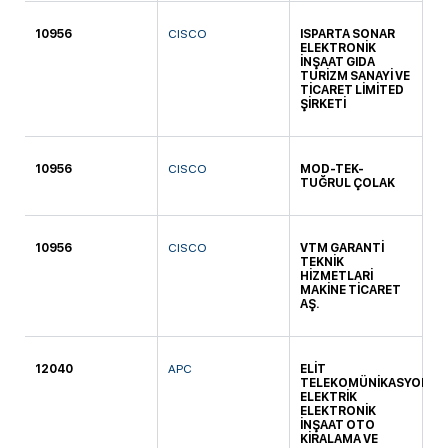
10956
CISCO
ISPARTA SONAR
KA
ELEKTRONİK
İNŞAAT GIDA
TURİZM SANAYİ VE
TİCARET LİMİTED
ŞİRKETİ
10956
CISCO
MOD-TEK-
KA
TUĞRUL ÇOLAK
10956
CISCO
VTM GARANTİ
MA
TEKNİK
HİZMETLARİ
MAKİNE TİCARET
AŞ.
12040
APC
ELİT
KO
TELEKOMÜNİKASYON
ELEKTRİK
ELEKTRONİK
İNŞAAT OTO
KİRALAMA VE