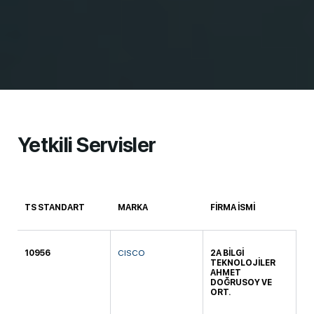
Yetkili Servisler
TS STANDART
MARKA
FİRMA İSMİ
VE
10956
CISCO
2A BİLGİ
KO
TEKNOLOJİLER
AHMET
DOĞRUSOY VE
ORT.