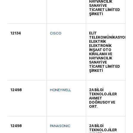
HAYVANCILIK
SANAYİ VE
TİCARET LİMİTED
ŞİRKETİ
12134
CISCO
ELİT
KO
TELEKOMÜNİKASYON
ELEKTRİK
ELEKTRONİK
İNŞAAT OTO
KİRALAMA VE
HAYVANCILIK
SANAYİ VE
TİCARET LİMİTED
ŞİRKETİ
12498
HONEYWELL
2A BİLGİ
KO
TEKNOLOJİLER
AHMET
DOĞRUSOY VE
ORT.
12498
PANASONIC
2A BİLGİ
KO
TEKNOLOJİLER