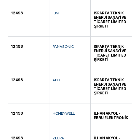
12498
IBM
ISPARTA TEKNİK
DA
ENERJİ SANAYİ VE
TİCARET LİMİTED
ŞİRKETİ
12498
PANASONIC
ISPARTA TEKNİK
DA
ENERJİ SANAYİ VE
TİCARET LİMİTED
ŞİRKETİ
12498
APC
ISPARTA TEKNİK
DA
ENERJİ SANAYİ VE
TİCARET LİMİTED
ŞİRKETİ
12498
HONEYWELL
İLHAN AKYOL -
IĞ
EBRU ELEKTRONİK
12498
ZEBRA
İLHAN AKYOL -
IĞ