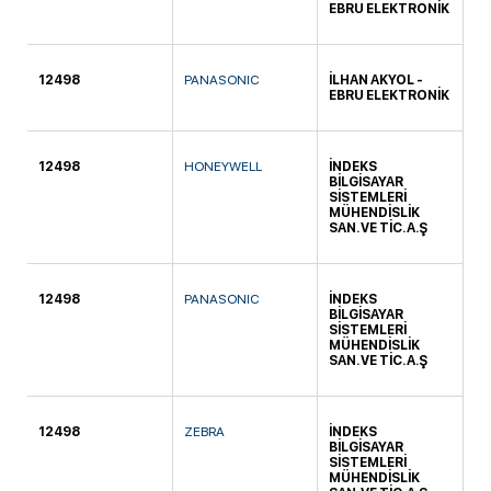
EBRU ELEKTRONİK
12498
PANASONIC
İLHAN AKYOL -
IĞ
EBRU ELEKTRONİK
12498
HONEYWELL
İNDEKS
B
BİLGİSAYAR
MÜ
SİSTEMLERİ
MÜHENDİSLİK
SAN. VE TİC. A.Ş
12498
PANASONIC
İNDEKS
B
BİLGİSAYAR
MÜ
SİSTEMLERİ
MÜHENDİSLİK
SAN. VE TİC. A.Ş
12498
ZEBRA
İNDEKS
B
BİLGİSAYAR
MÜ
SİSTEMLERİ
MÜHENDİSLİK