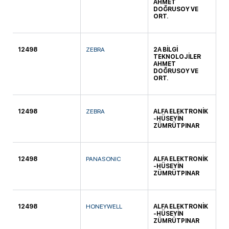
AHMET
DOĞRUSOY VE
ORT.
12498
ZEBRA
2A BİLGİ
KO
TEKNOLOJİLER
AHMET
DOĞRUSOY VE
ORT.
12498
ZEBRA
ALFA ELEKTRONİK
KO
-HÜSEYİN
ZÜMRÜTPINAR
12498
PANASONIC
ALFA ELEKTRONİK
KO
-HÜSEYİN
ZÜMRÜTPINAR
12498
HONEYWELL
ALFA ELEKTRONİK
KO
-HÜSEYİN
ZÜMRÜTPINAR