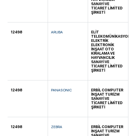
SANAYİ VE
TİCARET LİMİTED
ŞİRKETİ
12498
ARUBA
ELİT
KO
TELEKOMÜNİKASYON
ELEKTRİK
ELEKTRONİK
İNŞAAT OTO
KİRALAMA VE
HAYVANCILIK
SANAYİ VE
TİCARET LİMİTED
ŞİRKETİ
12498
PANASONIC
ERBİL COMPUTER
SÜ
İNŞAAT TURİZM
SANAYİ VE
TİCARET LİMİTED
ŞİRKETİ
12498
ZEBRA
ERBİL COMPUTER
SÜ
İNŞAAT TURİZM
SANAYİ VE