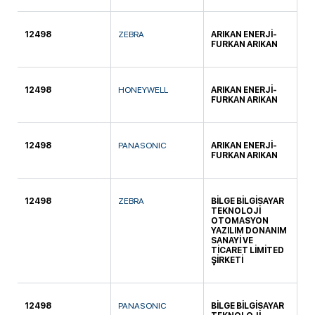
12498
ZEBRA
ARIKAN ENERJİ-
TI
FURKAN ARIKAN
12498
HONEYWELL
ARIKAN ENERJİ-
TI
FURKAN ARIKAN
12498
PANASONIC
ARIKAN ENERJİ-
TI
FURKAN ARIKAN
12498
ZEBRA
BİLGE BİLGİSAYAR
TI
TEKNOLOJİ
OTOMASYON
YAZILIM DONANIM
SANAYİ VE
TİCARET LİMİTED
ŞİRKETİ
12498
PANASONIC
BİLGE BİLGİSAYAR
TI