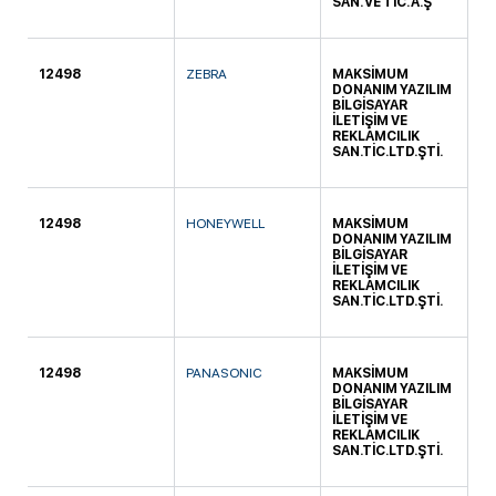
SAN. VE TİC. A.Ş
12498
ZEBRA
MAKSİMUM
KA
DONANIM YAZILIM
BİLGİSAYAR
İLETİŞİM VE
REKLAMCILIK
SAN.TİC.LTD.ŞTİ.
12498
HONEYWELL
MAKSİMUM
KA
DONANIM YAZILIM
BİLGİSAYAR
İLETİŞİM VE
REKLAMCILIK
SAN.TİC.LTD.ŞTİ.
12498
PANASONIC
MAKSİMUM
KA
DONANIM YAZILIM
BİLGİSAYAR
İLETİŞİM VE
REKLAMCILIK
SAN.TİC.LTD.ŞTİ.