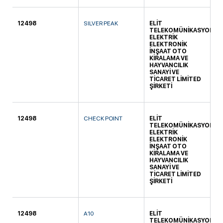
12498
SILVER PEAK
ELİT
KO
TELEKOMÜNİKASYON
ELEKTRİK
ELEKTRONİK
İNŞAAT OTO
KİRALAMA VE
HAYVANCILIK
SANAYİ VE
TİCARET LİMİTED
ŞİRKETİ
12498
CHECK POINT
ELİT
KO
TELEKOMÜNİKASYON
ELEKTRİK
ELEKTRONİK
İNŞAAT OTO
KİRALAMA VE
HAYVANCILIK
SANAYİ VE
TİCARET LİMİTED
ŞİRKETİ
12498
A10
ELİT
KO
TELEKOMÜNİKASYON