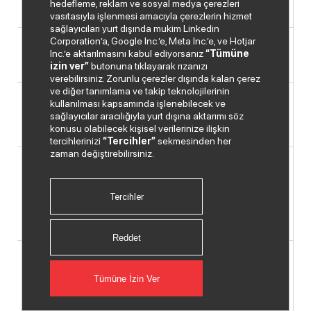
hedefleme, reklam ve sosyal medya çerezleri
ŞİRKETİ
vasıtasıyla işlenmesi amacıyla çerezlerin hizmet
sağlayıcıları yurt dışında mukim Linkedin
Corporation’a, Google Inc.’e, Meta Inc.’e, ve Hotjar
12739
CISCO
İLHAN AKYOL -
IĞ
Inc.’e aktarılmasını kabul ediyorsanız
“Tümüne
EBRU ELEKTRONİK
izin ver”
butonuna tıklayarak rızanızı
verebilirsiniz. Zorunlu çerezler dışında kalan çerez
ve diğer tanımlama ve takip teknolojilerinin
kullanılması kapsamında işlenebilecek ve
12739
CISCO
KFK MEDYA
KA
SANAYİ VE
sağlayıcılar aracılığıyla yurt dışına aktarımı söz
TİCARET LTD.
konusu olabilecek kişisel verilerinize ilişkin
tercihlerinizi
“Tercihler”
sekmesinden her
zaman değiştirebilirsiniz.
12739
CISCO
MAKSİMUM
KA
DONANIM YAZILIM
BİLGİSAYAR
Tercihler
İLETİŞİM VE
REKLAMCILIK
SAN.TİC.LTD.ŞTİ.
Reddet
12739
CISCO
MAXİ GÜVENLİK
DA
SİSTEMLERİ
Tümüne İzin Ver
İNŞAAT TURİZM
SANAYİ VE
TİCARET LİMİTED