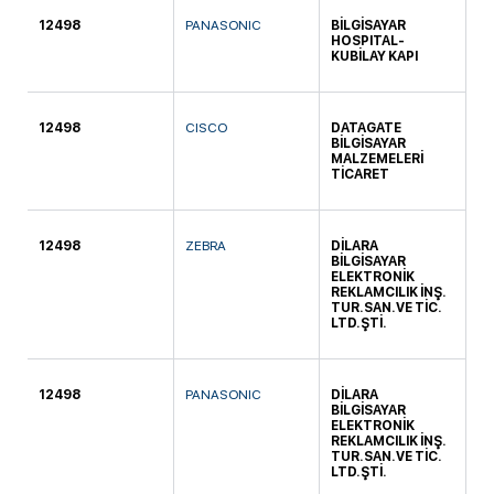
12498
PANASONIC
BİLGİSAYAR
DA
HOSPITAL-
KUBİLAY KAPI
12498
CISCO
DATAGATE
B
BİLGİSAYAR
MÜ
MALZEMELERİ
TİCARET
12498
ZEBRA
DİLARA
DA
BİLGİSAYAR
ELEKTRONİK
REKLAMCILIK İNŞ.
TUR. SAN. VE TİC.
LTD. ŞTİ.
12498
PANASONIC
DİLARA
DA
BİLGİSAYAR
ELEKTRONİK
REKLAMCILIK İNŞ.
TUR. SAN. VE TİC.
LTD. ŞTİ.