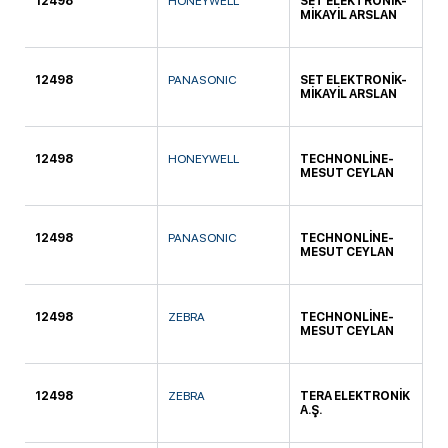
12498
HONEYWELL
SET ELEKTRONİK-
KA
MİKAYİL ARSLAN
12498
PANASONIC
SET ELEKTRONİK-
KA
MİKAYİL ARSLAN
12498
HONEYWELL
TECHNONLİNE-
KO
MESUT CEYLAN
12498
PANASONIC
TECHNONLİNE-
KO
MESUT CEYLAN
12498
ZEBRA
TECHNONLİNE-
KO
MESUT CEYLAN
12498
ZEBRA
TERA ELEKTRONİK
SE
A.Ş.