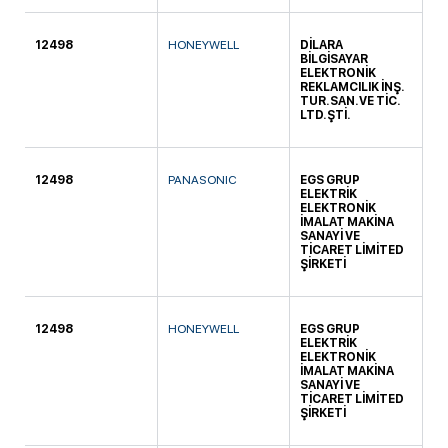
12498
HONEYWELL
DİLARA
DA
BİLGİSAYAR
ELEKTRONİK
REKLAMCILIK İNŞ.
TUR. SAN. VE TİC.
LTD. ŞTİ.
12498
PANASONIC
EGS GRUP
YE
ELEKTRİK
ELEKTRONİK
İMALAT MAKİNA
SANAYİ VE
TİCARET LİMİTED
ŞİRKETİ
12498
HONEYWELL
EGS GRUP
YE
ELEKTRİK
ELEKTRONİK
İMALAT MAKİNA
SANAYİ VE
TİCARET LİMİTED
ŞİRKETİ