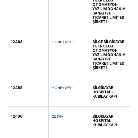
TEKNOLOJİ
OTOMASYON
YAZILIM DONANIM
SANAYİ VE
TİCARET LİMİTED
ŞİRKETİ
12498
HONEYWELL
BİLGE BİLGİSAYAR
TI
TEKNOLOJİ
OTOMASYON
YAZILIM DONANIM
SANAYİ VE
TİCARET LİMİTED
ŞİRKETİ
12498
HONEYWELL
BİLGİSAYAR
DA
HOSPITAL-
KUBİLAY KAPI
12498
ZEBRA
BİLGİSAYAR
DA
HOSPITAL-
KUBİLAY KAPI