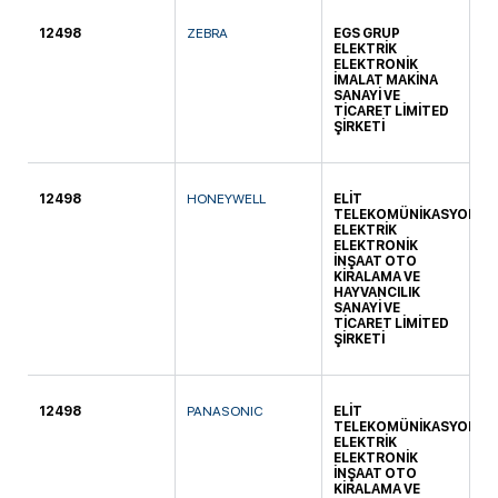
12498
ZEBRA
EGS GRUP
YE
ELEKTRİK
ELEKTRONİK
İMALAT MAKİNA
SANAYİ VE
TİCARET LİMİTED
ŞİRKETİ
12498
HONEYWELL
ELİT
KO
TELEKOMÜNİKASYON
ELEKTRİK
ELEKTRONİK
İNŞAAT OTO
KİRALAMA VE
HAYVANCILIK
SANAYİ VE
TİCARET LİMİTED
ŞİRKETİ
12498
PANASONIC
ELİT
KO
TELEKOMÜNİKASYON
ELEKTRİK
ELEKTRONİK
İNŞAAT OTO
KİRALAMA VE