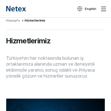
English
Anasayfa
Hizmetlerimiz
Hizmetlerimiz
Türkiye’nin her noktasında bulunan iş
ortaklarımıza alanında uzman ve deneyimli
ekibimizle yaratıcı, sonuç odaklı ve ihtiyaca
yönelik çözüm ve hizmetler sunuyoruz.