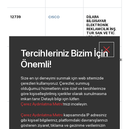
12739
CISCO
DİLARA
DA
BİLGİSAYAR
ELEKTRONİK
REKLAMCILIK İNŞ.
TUR. SAN. VE TİC.
LTD. ŞTİ.
Tercihleriniz Bizim İçin
12739
CISCO
ELİT
KO
TELEKOMÜNİKASYON
Önemli!
ELEKTRİK
ELEKTRONİK
İNŞAAT OTO
KİRALAMA VE
Size en iyi deneyimi sunmak için web sitemizde
HAYVANCILIK
çerezleri kullanıyoruz. Çerezler, sunmuş
SANAYİ VE
olduğumuz hizmetlerin size özel ve tercihlerinize
TİCARET LİMİTED
ŞİRKETİ
göre kişiselleştirilmiş içerikler olarak sunulmasına
imkan tanır. Detaylı bilgi için lütfen
Çerez Aydınlatma Metni
’mizi inceleyin.
12739
CISCO
ISPARTA SONAR
KA
Çerez Aydınlatma Metni
kapsamında IP adresiniz
ELEKTRONİK
İNŞAAT GIDA
gibi kişisel bilgileriniz, platformdaki davranışlarınızı
TURİZM SANAYİ VE
gösteren ziyaret, tıklama ve gezinme verilerinizin
TİCARET LİMİTED