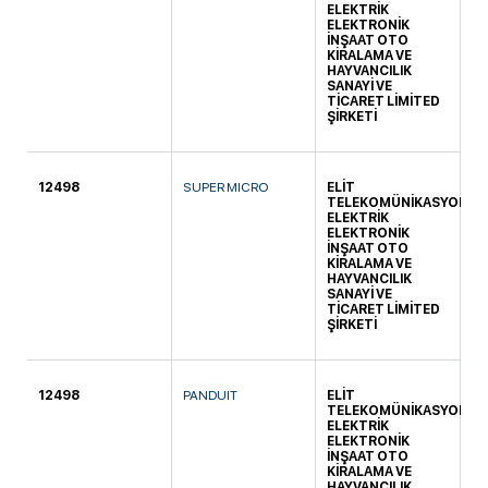
ELEKTRİK
ELEKTRONİK
İNŞAAT OTO
KİRALAMA VE
HAYVANCILIK
SANAYİ VE
TİCARET LİMİTED
ŞİRKETİ
12498
SUPER MICRO
ELİT
KO
TELEKOMÜNİKASYON
ELEKTRİK
ELEKTRONİK
İNŞAAT OTO
KİRALAMA VE
HAYVANCILIK
SANAYİ VE
TİCARET LİMİTED
ŞİRKETİ
12498
PANDUIT
ELİT
KO
TELEKOMÜNİKASYON
ELEKTRİK
ELEKTRONİK
İNŞAAT OTO
KİRALAMA VE
HAYVANCILIK