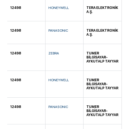
12498
HONEYWELL
TERA ELEKTRONİK
SE
A.Ş.
12498
PANASONIC
TERA ELEKTRONİK
SE
A.Ş.
12498
ZEBRA
TUMER
Bİ
BİLGİSAYAR-
AYKUTALP TAYYAR
12498
HONEYWELL
TUMER
Bİ
BİLGİSAYAR-
AYKUTALP TAYYAR
12498
PANASONIC
TUMER
Bİ
BİLGİSAYAR-
AYKUTALP TAYYAR