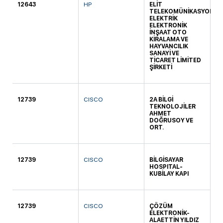
12643
HP
ELİT
KO
TELEKOMÜNİKASYON
ELEKTRİK
ELEKTRONİK
İNŞAAT OTO
KİRALAMA VE
HAYVANCILIK
SANAYİ VE
TİCARET LİMİTED
ŞİRKETİ
12739
CISCO
2A BİLGİ
KO
TEKNOLOJİLER
AHMET
DOĞRUSOY VE
ORT.
12739
CISCO
BİLGİSAYAR
DA
HOSPITAL-
KUBİLAY KAPI
12739
CISCO
ÇÖZÜM
dü
ELEKTRONİK-
ALAETTİN YILDIZ