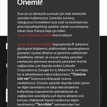
Önemli!
Devamını Oku
Size en iyi deneyimi sunmak için web sitemizde
çerezleri kullanıyoruz. Çerezler, sunmuş
olduğumuz hizmetlerin size özel ve tercihlerinize
göre kişiselleştirilmiş içerikler olarak sunulmasına
imkan tanır. Detaylı bilgi için lütfen
Çerez Aydınlatma Metni
’mizi inceleyin.
Çerez Aydınlatma Metni
kapsamında IP adresiniz
© 2026 Copyright Netex A.Ş. Tüm hakları saklıdır.
gibi kişisel bilgileriniz, platformdaki davranışlarınızı
gösteren ziyaret, tıklama ve gezinme verilerinizin
hedefleme, reklam ve sosyal medya çerezleri
vasıtasıyla işlenmesi amacıyla çerezlerin hizmet
Bizden haberiniz olsun.
sağlayıcıları yurt dışında mukim Linkedin
Corporation’a, Google Inc.’e, Meta Inc.’e, ve Hotjar
Inc.’e aktarılmasını kabul ediyorsanız
“Tümüne
izin ver”
butonuna tıklayarak rızanızı
verebilirsiniz. Zorunlu çerezler dışında kalan çerez
ve diğer tanımlama ve takip teknolojilerinin
kullanılması kapsamında işlenebilecek ve
sağlayıcılar aracılığıyla yurt dışına aktarımı söz
konusu olabilecek kişisel verilerinize ilişkin
tercihlerinizi
“Tercihler”
sekmesinden her