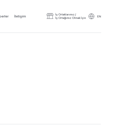
İş Ortaklarımız /
erler
İletişim
EN
İş Ortağımız Olmak İçin