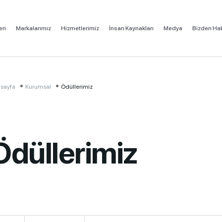
eri
Markalarımız
Hizmetlerimiz
İnsan Kaynakları
Medya
Bizden Hab
sayfa
Kurumsal
Ödüllerimiz
Ödüllerimiz