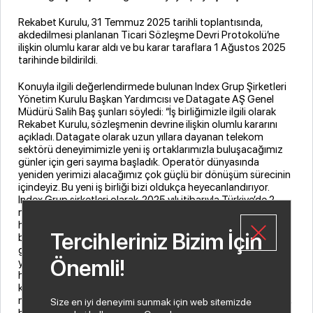
Rekabet Kurulu, 31 Temmuz 2025 tarihli toplantısında,
akdedilmesi planlanan Ticari Sözleşme Devri Protokolü’ne
ilişkin olumlu karar aldı ve bu karar taraflara 1 Ağustos 2025
tarihinde bildirildi.
Konuyla ilgili değerlendirmede bulunan Index Grup Şirketleri
Yönetim Kurulu Başkan Yardımcısı ve Datagate AŞ Genel
Müdürü Salih Baş şunları söyledi: “İş birliğimizle ilgili olarak
Rekabet Kurulu, sözleşmenin devrine ilişkin olumlu kararını
açıkladı. Datagate olarak uzun yıllara dayanan telekom
sektörü deneyimimizle yeni iş ortaklarımızla buluşacağımız
günler için geri sayıma başladık. Operatör dünyasında
yeniden yerimizi alacağımız çok güçlü bir dönüşüm sürecinin
içindeyiz. Bu yeni iş birliği bizi oldukça heyecanlandırıyor.
Index Grup şirketleri olarak, 2025 yılı itibarıyla Türkiye’de 2
milyar dolar ciroyu geçen ilk distribütör olmayı
hedeflediğimizi daha önce paylaşmıştık. Datagate’in bu iş
Tercihleriniz Bizim İçin
birliğiyle yıllık en az 300 milyon doların üzerinde yeni iş
geliştirmesini ve bu sayede üçüncü ve dördüncü çeyrekte bu
Önemli!
yatırımımızın mali tablolarımıza pozitif etkisini görmeyi
hedefliyoruz. Bu katkılarla, Index Grup şirketleri olarak
konsolide hedeflerimize rahatlıkla ulaşacağımızı ve hatta bir
miktar yukarıya çıkacağımızı söyleyebilirim. Yatırımcılarımızla,
Size en iyi deneyimi sunmak için web sitemizde
hissedarlarımızla ve iş ortaklarımızla bu heyecanı