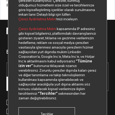
çerezleri kullanıyoruz. Çerezler, sunmuş
paylaşmaktan memnuniyet duyuyoruz.”
olduğumuz hizmetlerin size özel ve tercihlerinize
göre kişiselleştirilmiş içerikler olarak sunulmasına
imkan tanır. Detaylı bilgi için lütfen
Çerez Aydınlatma Metni
’mizi inceleyin.
Çerez Aydınlatma Metni
kapsamında IP adresiniz
© 2026 Copyright Netex A.Ş. Tüm hakları saklıdır.
gibi kişisel bilgileriniz, platformdaki davranışlarınızı
gösteren ziyaret, tıklama ve gezinme verilerinizin
hedefleme, reklam ve sosyal medya çerezleri
vasıtasıyla işlenmesi amacıyla çerezlerin hizmet
Bizden haberiniz olsun.
sağlayıcıları yurt dışında mukim Linkedin
Corporation’a, Google Inc.’e, Meta Inc.’e, ve Hotjar
Inc.’e aktarılmasını kabul ediyorsanız
“Tümüne
izin ver”
butonuna tıklayarak rızanızı
verebilirsiniz. Zorunlu çerezler dışında kalan çerez
ve diğer tanımlama ve takip teknolojilerinin
kullanılması kapsamında işlenebilecek ve
sağlayıcılar aracılığıyla yurt dışına aktarımı söz
konusu olabilecek kişisel verilerinize ilişkin
tercihlerinizi
“Tercihler”
sekmesinden her
zaman değiştirebilirsiniz.
Paylaştığım kişisel verilerimin işlenmesi hususunda
“Kişisel
Verilerin Korunması Politikası”
nı okudum ve anladım.
“Ticari Elektronik İleti Onay Metni”
ni okudum, bu amaçla
tarafıma SMS gönderilmesine izni veriyorum.
Tercihler