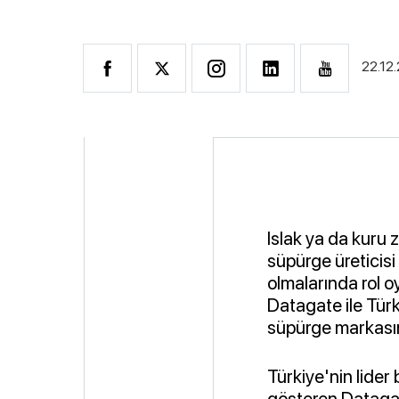
22.12
Islak ya da kuru 
süpürge üreticisi 
olmalarında rol 
Datagate ile Türk
süpürge markasın
Türkiye'nin lider 
gösteren Datagat