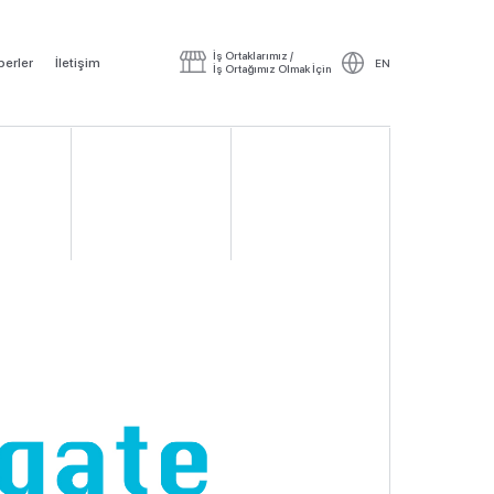
İş Ortaklarımız /
erler
İletişim
EN
İş Ortağımız Olmak İçin