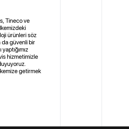
s, Tineco ve
ülkemizdeki
oji ürünleri söz
 da güvenli bir
ı yaptığımız
vis hizmetimizle
 duyuyoruz.
ülkemize getirmek