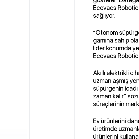
Ecovacs Robotics
sağlıyor.
“Otonom süpürgele
gamına sahip ola
lider konumda yer
Ecovacs Robotics’
Akıllı elektrikli 
uzmanlaşmış yenili
süpürgenin icadı 
zaman kalır” sözü
süreçlerinin merk
Ev ürünlerini daha 
üretimde uzmanlaş
ürünlerini kullan