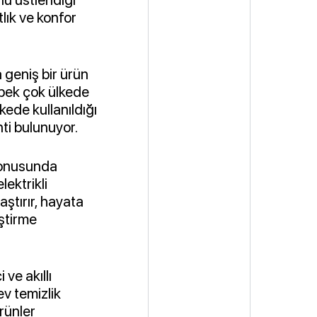
lık ve konfor
 geniş bir ürün
pek çok ülkede
kede kullanıldığı
ti bulunuyor.
i konusunda
lektrikli
aştırır, hayata
iştirme
 ve akıllı
ev temizlik
ürünler