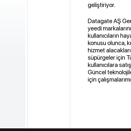
geliştiriyor.
Datagate AŞ Gene
yeedi markaların
kullanıcıların ha
konusu olunca, ku
hizmet alacakları
süpürgeler için T
kullanıcılara sat
Güncel teknolojil
için çalışmaları