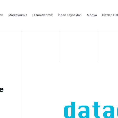
eri
Markalarımız
Hizmetlerimiz
İnsan Kaynakları
Medya
Bizden Hab
e