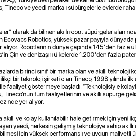
, Tineco ve yeedi markalı süpürgelerle evlerde rahat
r” olarak da bilinen akıllı robot süpürgeler alanında
n Ecovacs Robotics, yüksek pazar payıyla dünyada 
 alıyor. Robotlarının dünya çapında 145'den fazla ül
in Çin ve denizaşırı ülkelerde 1.200'den fazla paten
cihazlarda birinci sınıf bir marka olan ve akıllı teknoloj
kçi bir teknoloji şirketi olan Tineco, 1998 yılında ilk e
ile faaliyet göstermeye başladı. “Teknolojisiyle kolayl
, Tineco’nun tüm faaliyetlerinin ve akıllı süpürge gel
ezinde yer alıyor.
akıllı ve kolay kullanılabilir hale getirmek için yenilikçi
an yeedi, herkesin gelişmiş teknolojiye sahip akıllı 
abilmesi için yüksek performanslı ve uygun maliyetli 