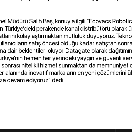
l Müdürü Salih Baş, konuyla ilgili “Ecovacs Robotic
ın Türkiye’deki perakende kanal distribütörü olarak 
yatlarını kolaylaştırmaktan mutluluk duyuyoruz. Teknol
llanıcıların satış öncesi olduğu kadar satıştan sonra
na dair beklentileri oluyor. Datagate olarak dağıtımın
ürkiye’nin hemen her yerindeki yaygın ve güvenli ser
ış sonrası nitelikli hizmet sunmaktan da memnuniyet
er alanında inovatif markaların en yeni çözümlerini 
mıza devam ediyoruz” dedi.