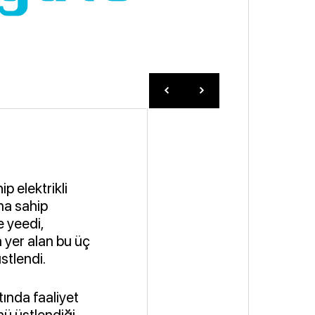
p elektrikli
ına sahip
e yeedi,
a yer alan bu üç
stlendi.
tında faaliyet
nü üstlendiği