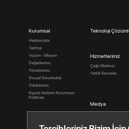
Kurumsal
Teknoloji Çözüml
Hakkımızda
Tarihçe
Vizyon - Misyon
Hizmetlerimiz
Değerlerimiz
Çağrı Merkezi
Yönetimimiz
Yetkili Servisler
Sosyal Sorumluluk
Ödüllerimiz
Kişisel Verilerin Korunması
Politikası
Medya
Basın İlişkileri
Haberler
Tercihleriniz Bizim İçin
Basın Bültenleri