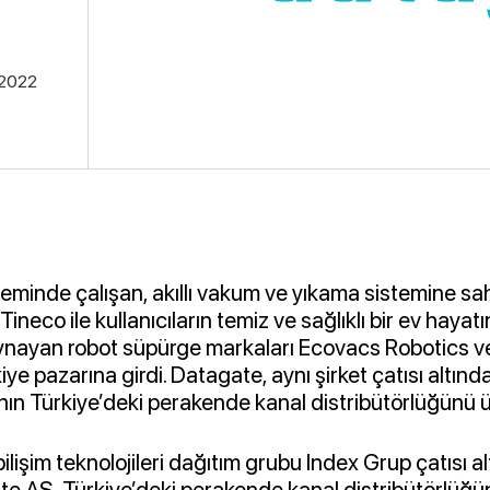
.2022
zeminde çalışan, akıllı vakum ve yıkama sistemine sahi
Tineco ile kullanıcıların temiz ve sağlıklı bir ev hayat
oynayan robot süpürge markaları Ecovacs Robotics v
iye pazarına girdi. Datagate, aynı şirket çatısı altınd
ın Türkiye’deki perakende kanal distribütörlüğünü ü
bilişim teknolojileri dağıtım grubu Index Grup çatısı al
e AŞ, Türkiye’deki perakende kanal distribütörlüğü