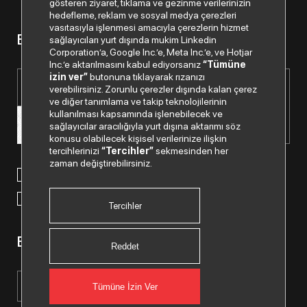
gösteren ziyaret, tıklama ve gezinme verilerinizin
hedefleme, reklam ve sosyal medya çerezleri
vasıtasıyla işlenmesi amacıyla çerezlerin hizmet
Bizden haberiniz olsun.
sağlayıcıları yurt dışında mukim Linkedin
Corporation’a, Google Inc.’e, Meta Inc.’e, ve Hotjar
Inc.’e aktarılmasını kabul ediyorsanız
“Tümüne
izin ver”
butonuna tıklayarak rızanızı
verebilirsiniz. Zorunlu çerezler dışında kalan çerez
ve diğer tanımlama ve takip teknolojilerinin
kullanılması kapsamında işlenebilecek ve
sağlayıcılar aracılığıyla yurt dışına aktarımı söz
konusu olabilecek kişisel verilerinize ilişkin
tercihlerinizi
“Tercihler”
sekmesinden her
zaman değiştirebilirsiniz.
Paylaştığım kişisel verilerimin işlenmesi hususunda
“Kişisel
Verilerin Korunması Politikası”
nı okudum ve anladım.
“Ticari Elektronik İleti Onay Metni”
ni okudum, bu amaçla
tarafıma SMS gönderilmesine izni veriyorum.
Tercihler
Bizi Takip Edin.
Reddet
Tümüne İzin Ver