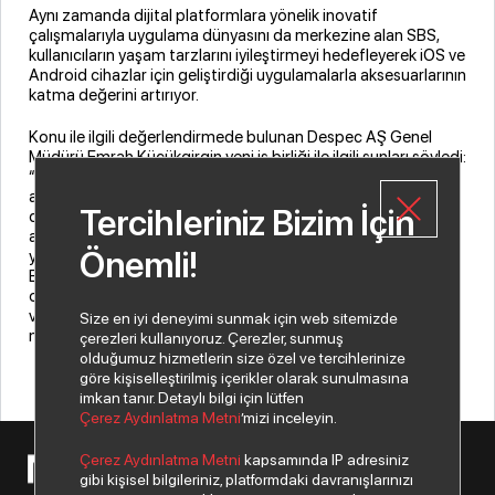
Aynı zamanda dijital platformlara yönelik inovatif
çalışmalarıyla uygulama dünyasını da merkezine alan SBS,
kullanıcıların yaşam tarzlarını iyileştirmeyi hedefleyerek iOS ve
Android cihazlar için geliştirdiği uygulamalarla aksesuarlarının
katma değerini artırıyor.
Konu ile ilgili değerlendirmede bulunan Despec AŞ Genel
Müdürü Emrah Küçükgirgin yeni iş birliği ile ilgili şunları söyledi:
“Köklü bir İtalyan markası olan SBS, akıllı telefon ve tablet
aksesuarları sektöründe önemli bir aktör. Günümüzün hızla
Tercihleriniz Bizim İçin
dijitalleşen dünyasında akıllı cihazlar için geliştirdiği
aksesuarların yanı sıra bu aksesuarları destekleyen
Önemli!
yazılımlarıyla SBS, katma değerini fazlasıyla artıran bir şirket.
Bunun gibi pek çok sebepten ötürü SBS ile yapmış
olduğumuz iş birliğinin gücümüze güç kattığını düşünüyoruz
ve Türkiye pazarına satışını yapan distribütör olmaktan
Size en iyi deneyimi sunmak için web sitemizde
mutluluk duyuyoruz.”
çerezleri kullanıyoruz. Çerezler, sunmuş
olduğumuz hizmetlerin size özel ve tercihlerinize
göre kişiselleştirilmiş içerikler olarak sunulmasına
imkan tanır. Detaylı bilgi için lütfen
Çerez Aydınlatma Metni
’mizi inceleyin.
Çerez Aydınlatma Metni
kapsamında IP adresiniz
© 2026 Copyright Netex A.Ş. Tüm hakları saklıdır.
gibi kişisel bilgileriniz, platformdaki davranışlarınızı