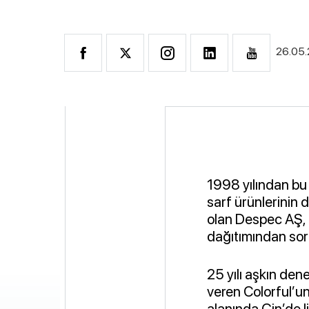
26.05
1998 yılından bu 
sarf ürünlerinin d
olan Despec AŞ, g
dağıtımından soru
25 yılı aşkın den
veren Colorful’un
alanında Çin’de 