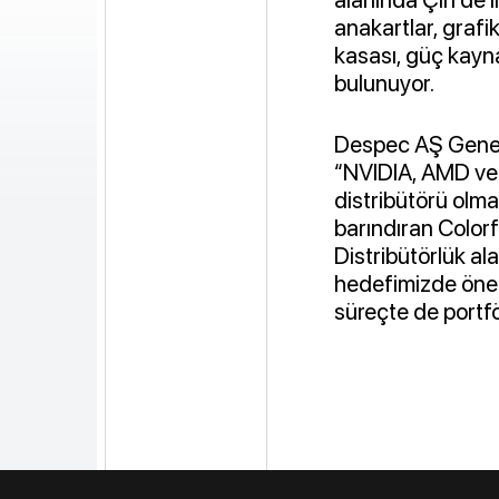
anakartlar, grafi
kasası, güç kayn
bulunuyor.
Despec AŞ Genel M
“NVIDIA, AMD ve I
distribütörü olm
barındıran Colorfu
Distribütörlük al
hedefimizde önem
süreçte de portf