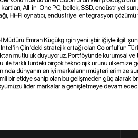
k kartları, All-in-One PC, bellek, SSD, endüstriyel sun
ağı, Hi-Fi oynatıcı, endüstriyel entegrasyon çözümü 
üdürü Emrah Küçükgirgin yeni işbirliğiyle ilgili şunl
ntel'in Çin'deki stratejik ortağı olan Colorful’un Tür
aktan mutluluk duyuyoruz. Portföyünde kurumsal ve tü
l ile farklı türdeki birçok teknolojik ürünü ülkemize g
anında dünyanın en iyi markalarını müşterilerimize s
li bir etkiye sahip olan bu gelişmeden güç alarak 
öyümüzü lider markalarla genişletmeye devam edec