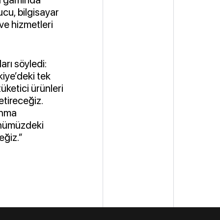
ucu, bilgisayar
ve hizmetleri
arı söyledi:
kiye’deki tek
ketici ürünleri
etireceğiz.
unma
önümüzdeki
eğiz.”