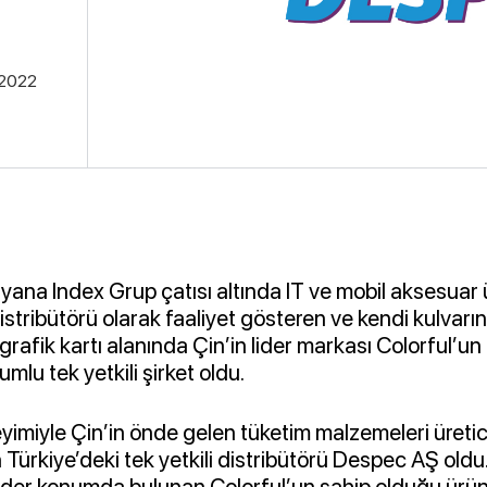
.2022
yana Index Grup çatısı altında IT ve mobil aksesuar ür
istribütörü olarak faaliyet gösteren ve kendi kulvarını
rafik kartı alanında Çin’in lider markası Colorful’un
mlu tek yetkili şirket oldu.
eyimiyle Çin’in önde gelen tüketim malzemeleri üretic
 Türkiye’deki tek yetkili distribütörü Despec AŞ oldu.
lider konumda bulunan Colorful’un sahip olduğu ür