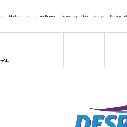
eri
Markalarımız
Hizmetlerimiz
İnsan Kaynakları
Medya
Bizden Hab
e’d...