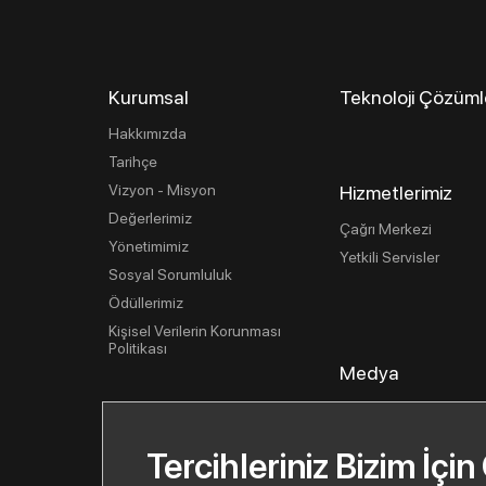
Kurumsal
Teknoloji Çözüml
Hakkımızda
Tarihçe
Vizyon - Misyon
Hizmetlerimiz
Değerlerimiz
Çağrı Merkezi
Yönetimimiz
Yetkili Servisler
Sosyal Sorumluluk
Ödüllerimiz
Kişisel Verilerin Korunması
Politikası
Medya
Basın İlişkileri
Haberler
Tercihleriniz Bizim İçin
Basın Bültenleri