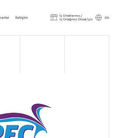
İş Ortaklarımız /
erler
İletişim
EN
İş Ortağımız Olmak İçin