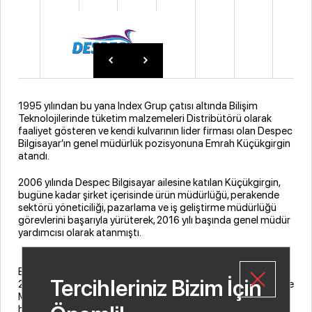
1995 yılından bu yana Index Grup çatısı altında Bilişim
Teknolojilerinde tüketim malzemeleri Distribütörü olarak
faaliyet gösteren ve kendi kulvarının lider firması olan Despec
Bilgisayar’ın genel müdürlük pozisyonuna Emrah Küçükgirgin
atandı.
2006 yılında Despec Bilgisayar ailesine katılan Küçükgirgin,
bugüne kadar şirket içerisinde ürün müdürlüğü, perakende
sektörü yöneticiliği, pazarlama ve iş geliştirme müdürlüğü
görevlerini başarıyla yürüterek, 2016 yılı başında genel müdür
yardımcısı olarak atanmıştı.
Emrah Küçükgirgin Kimdir?
Tercihleriniz Bizim İçin
2000 yılında İstanbul Teknik Üniversitesi Metalürji ve Malzeme
Mühendisliği bölümünden mezun olan Küçükgirgin, çalışma
hayatına 2004 yılında Dolunay Yazılım'da MRP Danışmanı