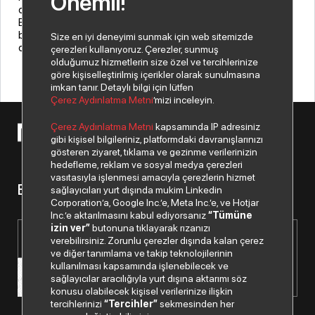
Önemli!
olarak başlamıştır. 2006 yılında Despec Bilgisayar’a katılan
Emrah Küçükgirgin, 1974 doğumludur, evli ve bir kız çocuk
babasıdır. Aktif olarak triatlon sporuyla uğraşmakta ve
Size en iyi deneyimi sunmak için web sitemizde
düzenli olarak maraton koşmaktadır.
çerezleri kullanıyoruz. Çerezler, sunmuş
olduğumuz hizmetlerin size özel ve tercihlerinize
göre kişiselleştirilmiş içerikler olarak sunulmasına
imkan tanır. Detaylı bilgi için lütfen
Çerez Aydınlatma Metni
’mizi inceleyin.
Çerez Aydınlatma Metni
kapsamında IP adresiniz
© 2026 Copyright Netex A.Ş. Tüm hakları saklıdır.
gibi kişisel bilgileriniz, platformdaki davranışlarınızı
gösteren ziyaret, tıklama ve gezinme verilerinizin
hedefleme, reklam ve sosyal medya çerezleri
vasıtasıyla işlenmesi amacıyla çerezlerin hizmet
Bizden haberiniz olsun.
sağlayıcıları yurt dışında mukim Linkedin
Corporation’a, Google Inc.’e, Meta Inc.’e, ve Hotjar
Inc.’e aktarılmasını kabul ediyorsanız
“Tümüne
izin ver”
butonuna tıklayarak rızanızı
verebilirsiniz. Zorunlu çerezler dışında kalan çerez
ve diğer tanımlama ve takip teknolojilerinin
kullanılması kapsamında işlenebilecek ve
sağlayıcılar aracılığıyla yurt dışına aktarımı söz
konusu olabilecek kişisel verilerinize ilişkin
tercihlerinizi
“Tercihler”
sekmesinden her