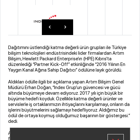
Dağıtımını üstlendiği katma değerli ürün grupları ile Türkiye
bilişim teknolojileri endüstrisindeki lider firmalardan Artım
Bilişim, Hewlett Packard Enterprise’ın (HPE) Kıbrıs’ta
düzenlediği “Partner Kick-Off” etkinliğinde “2016 Yılının En
Yaygın Kanal Ağına Sahip Dağıtıcı” ödülüne layık görüldü.
Aldıkları ödülle ilgili bir açıklama yapan Artım Bilişim Genel
Müdürü Erhan Doğan, “Index Grup’un güvencesi ve gücü
altında büyümeye devam ediyoruz. 2017 yılı için büyük bir
büyüme hedefi koyduk. Özellikle katma değerli ürünler ve
servislerle iş ortaklarımızın ihtiyaçlarını karşılamayı, onların da
işlerini büyütmelerini sağlamayı hedefliyoruz. Aldığımız bu
ödül de ortaya koymuş olduğumuz başarının bir göstergesi.”
dedi.
Artım Bilişim 2011 yılından itibaren Index Grup çatısı altında
faaliyetlerine devam ediyor. Grup, 2016 yılında teknoloji