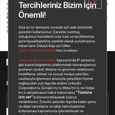
Tercihleriniz Bizim İçin
dağıtım kulvarındaki öncülüğünü katma değerli çözümlere ve
ürünlere odaklanarak daha da sağlamlaştırmak amacı ile yeni
Önemli!
yapılanmaya gitmişti. Yeni yapılanma kapsamında, İndeks
Bilgisayar bünyesindeki tüm katma değerli ürün gruplarına ait
distribütörlük kontratları Artım Bilişim’e devredilirken aynı
zamanda katma değerli ürünlerin Artım Bilişim üzerinden
Size en iyi deneyimi sunmak için web sitemizde
Orta Asya ülkelerine götürme kararı alınmıştı.
çerezleri kullanıyoruz. Çerezler, sunmuş
olduğumuz hizmetlerin size özel ve tercihlerinize
göre kişiselleştirilmiş içerikler olarak sunulmasına
imkan tanır. Detaylı bilgi için lütfen
Çerez Aydınlatma Metni
’mizi inceleyin.
Çerez Aydınlatma Metni
kapsamında IP adresiniz
© 2026 Copyright Netex A.Ş. Tüm hakları saklıdır.
gibi kişisel bilgileriniz, platformdaki davranışlarınızı
gösteren ziyaret, tıklama ve gezinme verilerinizin
hedefleme, reklam ve sosyal medya çerezleri
vasıtasıyla işlenmesi amacıyla çerezlerin hizmet
Bizden haberiniz olsun.
sağlayıcıları yurt dışında mukim Linkedin
Corporation’a, Google Inc.’e, Meta Inc.’e, ve Hotjar
Inc.’e aktarılmasını kabul ediyorsanız
“Tümüne
izin ver”
butonuna tıklayarak rızanızı
verebilirsiniz. Zorunlu çerezler dışında kalan çerez
ve diğer tanımlama ve takip teknolojilerinin
kullanılması kapsamında işlenebilecek ve