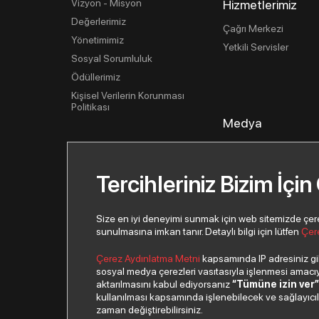
Vizyon - Misyon
Hizmetlerimiz
Değerlerimiz
Çağrı Merkezi
Yönetimimiz
Yetkili Servisler
Sosyal Sorumluluk
Ödüllerimiz
Kişisel Verilerin Korunması
Politikası
Medya
Basın İlişkileri
Haberler
Tercihleriniz Bizim İçin
Basın Bültenleri
Görsel Kütüphane
Size en iyi deneyimi sunmak için web sitemizde çerezl
sunulmasına imkan tanır. Detaylı bilgi için lütfen
Çer
Çerez Aydınlatma Metni
kapsamında IP adresiniz gibi
sosyal medya çerezleri vasıtasıyla işlenmesi amacıyla
aktarılmasını kabul ediyorsanız
“Tümüne izin ver
kullanılması kapsamında işlenebilecek ve sağlayıcılar 
© 2026 Copyright Netex A.Ş. Tüm hakları saklıdır.
zaman değiştirebilirsiniz.