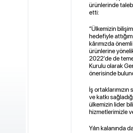
ürünlerinde taleb
etti:
“Ülkemizin bilişim
hedefiyle attığım
kârımızda önemli a
ürünlerine yöneli
2022’de de temett
Kurulu olarak Gen
önerisinde bulun
İş ortaklarımızın
ve katkı sağladığı 
ülkemizin lider bi
hizmetlerimizle v
Yılın kalanında d