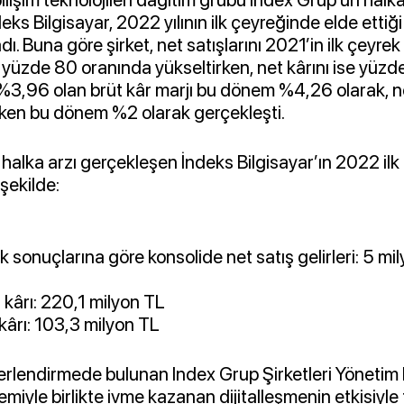
eks Bilgisayar, 2022 yılının ilk çeyreğinde elde ettiğ
dı. Buna göre şirket, net satışlarını 2021’in ilk çeyre
 yüzde 80 oranında yükseltirken, net kârını ise yüz
l %3,96 olan brüt kâr marjı bu dönem %4,26 olarak, ne
iken bu dönem %2 olarak gerçekleşti.
halka arzı gerçekleşen İndeks Bilgisayar’ın 2022 ilk
 şekilde:
 sonuçlarına göre konsolide net satış gelirleri: 5 mi
 kârı: 220,1 milyon TL
kârı: 103,3 milyon TL
eğerlendirmede bulunan Index Grup Şirketleri Yönetim
emiyle birlikte ivme kazanan dijitalleşmenin etkisiyle 