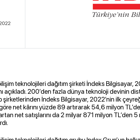
.2022
ilişim teknolojileri dağıtım şirketi İndeks Bilgisayar, 2
ı açıkladı. 200’den fazla dünya teknoloji devinin di
şirketlerinden İndeks Bilgisayar, 2022’nin ilk çeyre
 göre net kârını yüzde 89 artırarak 54,6 milyon TL’d
rtan net satışlarını da 2 milyar 871 milyon TL’den 5
rdı.
bilişim teknolojileri dağıtım grubu Index Grup’un halk