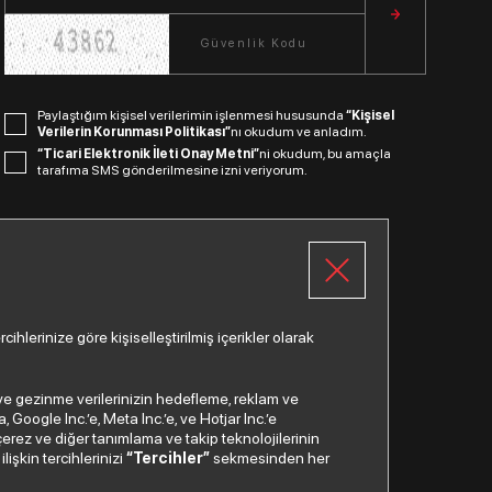
Paylaştığım kişisel verilerimin işlenmesi hususunda
“Kişisel
Verilerin Korunması Politikası”
nı okudum ve anladım.
“Ticari Elektronik İleti Onay Metni”
ni okudum, bu amaçla
tarafıma SMS gönderilmesine izni veriyorum.
Bizi Takip Edin.
lerinize göre kişiselleştirilmiş içerikler olarak
a ve gezinme verilerinizin hedefleme, reklam ve
Google Inc.’e, Meta Inc.’e, ve Hotjar Inc.’e
Çağrı Merkezi
çerez ve diğer tanımlama ve takip teknolojilerinin
lişkin tercihlerinizi
“Tercihler”
sekmesinden her
0850
200 2 888