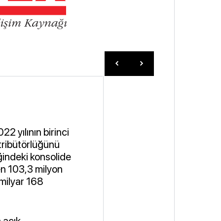
022 yılının birinci
stribütörlüğünü
ğindeki konsolide
en 103,3 milyon
 milyar 168
a açık