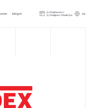
İş Ortaklarımız /
erler
İletişim
EN
İş Ortağımız Olmak İçin