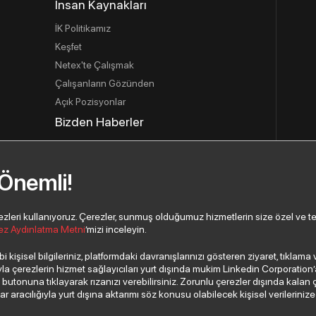
İnsan Kaynakları
İK Politikamız
Keşfet
Netex'te Çalışmak
Çalışanların Gözünden
Açık Pozisyonlar
Bizden Haberler
İletişim
İletişim Bilgilerimiz
 Önemli!
İletişim Formu
Yeni İş Ortağı Başvurusu
eri kullanıyoruz. Çerezler, sunmuş olduğumuz hizmetlerin size özel ve tercih
ez Aydınlatma Metni
’mizi inceleyin.
 kişisel bilgileriniz, platformdaki davranışlarınızı gösteren ziyaret, tıklam
 çerezlerin hizmet sağlayıcıları yurt dışında mukim Linkedin Corporation’a, 
”
butonuna tıklayarak rızanızı verebilirsiniz. Zorunlu çerezler dışında kalan 
aracılığıyla yurt dışına aktarımı söz konusu olabilecek kişisel verilerinize i