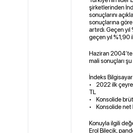
şirketlerinden İnd
sonuçlarını açıkla
sonuçlarına göre
artırdı. Geçen yı
geçen yıl %1,90 
Haziran 2004’te 
mali sonuçları şu
İndeks Bilgisayar
• 2022 ilk çeyrek
TL
• Konsolide brüt
• Konsolide net 
Konuyla ilgili d
Erol Bilecik, pand