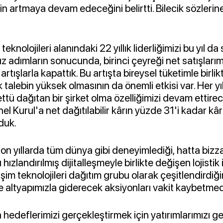
in artmaya devam edeceğini belirtti. Bilecik sözleri
 teknolojileri alanındaki 22 yıllık liderliğimizi bu yıl 
ız adımların sonucunda, birinci çeyreği net satışları
rtışlarla kapattık. Bu artışta bireysel tüketimle birlik
k talebin yüksek olmasının da önemli etkisi var. Her yı
ü dağıtan bir şirket olma özelliğimizi devam ettire
el Kurul'a net dağıtılabilir kârın yüzde 31'i kadar kâr
duk.
 son yıllarda tüm dünya gibi deneyimlediği, hatta biz
hızlandırılmış dijitalleşmeyle birlikte değişen lojistik i
lişim teknolojileri dağıtım grubu olarak çeşitlendirdiğim
e altyapımızla giderecek aksiyonları vakit kaybetmed
a hedeflerimizi gerçekleştirmek için yatırımlarımızı g