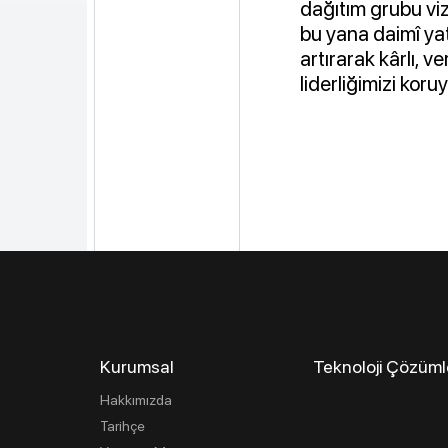
dağıtım grubu v
bu yana daimî yat
artırarak kârlı,
liderliğimizi koru
Kurumsal
Teknoloji Çözüml
Hakkımızda
Tarihçe