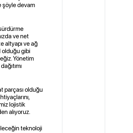
ne şöyle devam
da sürdürme
mızda ve net
te altyapı ve ağ
l olduğu gibi
ceğiz. Yönetim
 dağıtımı
zat parçası olduğu
htiyaçlarını,
iz lojistik
en alıyoruz.
eleceğin teknoloji