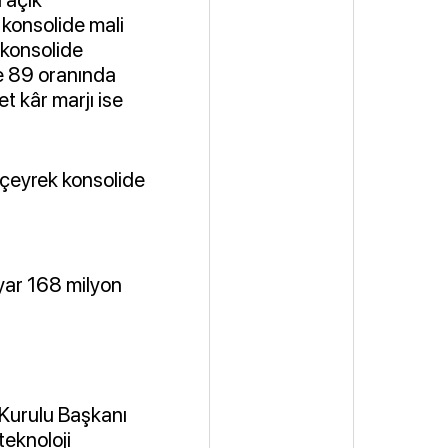
i konsolide mali
k konsolide
de 89 oranında
t kâr marjı ise
 çeyrek konsolide
lyar 168 milyon
 Kurulu Başkanı
teknoloji