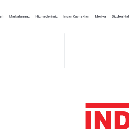
eri
Markalarımız
Hizmetlerimiz
İnsan Kaynakları
Medya
Bizden Hab