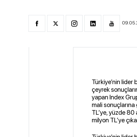
09.05
Türkiye’nin lider b
çeyrek sonuçların
yapan Index Grup 
mali sonuçlarına
TL’ye, yüzde 80 a
milyon TL’ye çıka
Türkiye’nin lider 