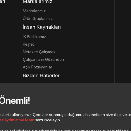
eri
Markalarımız
Markalarımız
Ürün Gruplarımız
İnsan Kaynakları
İK Politikamız
Keşfet
Netex'te Çalışmak
Çalışanların Gözünden
Açık Pozisyonlar
Bizden Haberler
İletişim
İletişim Bilgilerimiz
 Önemli!
İletişim Formu
Yeni İş Ortağı Başvurusu
eri kullanıyoruz. Çerezler, sunmuş olduğumuz hizmetlerin size özel ve tercih
ez Aydınlatma Metni
’mizi inceleyin.