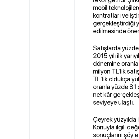
mobil teknolojile
kontratları ve işti
gerçekleştirdiği y
edilmesinde öneml
Satışlarda yüzde 
2015 yılı ilk yarıy
dönemine oranla 
milyon TL’lik satı
TL'lik oldukça yü
oranla yüzde 81 o
net kâr gerçekleşt
seviyeye ulaştı.
Çeyrek yüzyılda i
Konuyla ilgili de
sonuçlarını şöyle