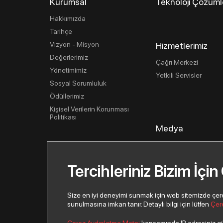
Kurumsal
Teknoloji Çözüml
Hakkımızda
Tarihçe
Vizyon - Misyon
Hizmetlerimiz
Değerlerimiz
Çağrı Merkezi
Yönetimimiz
Yetkili Servisler
Sosyal Sorumluluk
Ödüllerimiz
Kişisel Verilerin Korunması
Politikası
Medya
Basın İlişkileri
Haberler
Tercihleriniz Bizim İçin
Basın Bültenleri
Görsel Kütüphane
Size en iyi deneyimi sunmak için web sitemizde çerezl
sunulmasına imkan tanır. Detaylı bilgi için lütfen
Çer