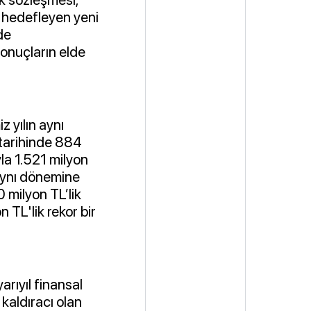
nı hedefleyen yeni
nde
 sonuçların elde
z yılın aynı
 tarihinde 884
yla 1.521 milyon
 aynı dönemine
 milyon TL’lik
n TL'lik rekor bir
arıyıl finansal
kaldıracı olan