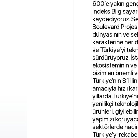
600’e yakın genç 
İndeks Bilgisayar
kaydediyoruz. Se
Boulevard Projesi
dünyasının ve sek
karakterine her
ve Türkiye’yi tekn
sürdürüyoruz. İst
ekosisteminin v
bizim en önemli 
Türkiye’nin 81 il
amacıyla hızlı kar
yıllarda Türkiye
yenilikçi teknolo
ürünleri, giyilebi
yapımızı koruyaca
sektörlerde hacim
Türkiye’yi rekab