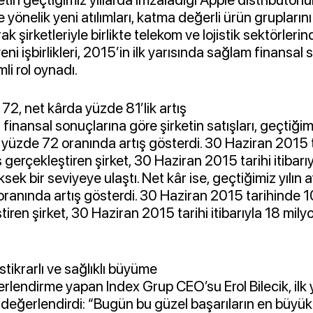
re yönelik yeni atılımları, katma değerli ürün grupları
rak şirketleriyle birlikte telekom ve lojistik sektörleri
eni işbirlikleri, 2015’in ilk yarısında sağlam finansal
i rol oynadı.
72, net kârda yüzde 81’lik artış
ıl finansal sonuçlarına göre şirketin satışları, geçtiğimi
yüzde 72 oranında artış gösterdi. 30 Haziran 2015
ş gerçekleştiren şirket, 30 Haziran 2015 tarihi itibarı
ksek bir seviyeye ulaştı. Net kâr ise, geçtiğimiz yılın
ranında artış gösterdi. 30 Haziran 2015 tarihinde 10
iren şirket, 30 Haziran 2015 tarihi itibarıyla 18 milyo
stikrarlı ve sağlıklı büyüme
ğerlendirme yapan Index Grup CEO’su Erol Bilecik, ilk y
 değerlendirdi: “Bugün bu güzel başarıların en büyük 