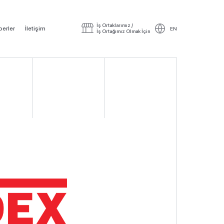
İş Ortaklarımız /
erler
İletişim
EN
İş Ortağımız Olmak İçin