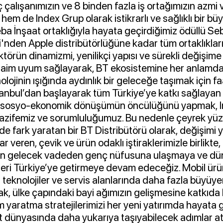
çalışanımızın ve 8 binden fazla iş ortağımızın azmi 
 hem de Index Grup olarak istikrarlı ve sağlıklı bir b
ba İnşaat ortaklığıyla hayata geçirdiğimiz ödüllü Se
'nden Apple distribütörlüğüne kadar tüm ortaklıklar
törün dinamizmi, yenilikçi yapısı ve sürekli değişime
 daim uyum sağlayarak, BT ekosistemine her anlamd
olojinin ışığında aydınlık bir geleceğe taşımak için fa
anbul’dan başlayarak tüm Türkiye’ye katkı sağlayan b
e sosyo-ekonomik dönüşümün öncülüğünü yapmak, I
vazifemiz ve sorumluluğumuz. Bu nedenle çeyrek yüzyı
inde fark yaratan bir BT Distribütörü olarak, değişim
ar veren, çevik ve ürün odaklı iştiraklerimizle birlik
’nin gelecek vadeden genç nüfusuna ulaşmaya ve d
jileri Türkiye’ye getirmeye devam edeceğiz. Mobil ürün
lir teknolojiler ve servis alanlarında daha fazla büyüye
k, ülke çapındaki bayi ağımızın gelişmesine katkıda 
 yaratma stratejilerimizi her yeni yatırımda hayata 
et dünyasında daha yukarıya taşıyabilecek adımlar a