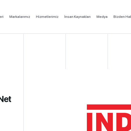
eri
Markalarımız
Hizmetlerimiz
İnsan Kaynakları
Medya
Bizden Hab
 Net