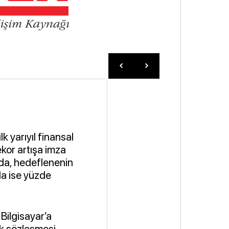
lk yarıyıl finansal
kor artışa imza
unda, hedeflenenin
da ise yüzde
 Bilgisayar’a
ük sözleşmesi,