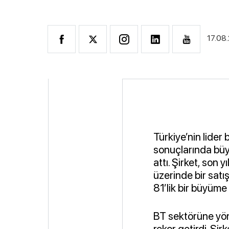
17.08
Türkiye’nin lider b
sonuçlarında büy
attı. Şirket, son 
üzerinde bir satı
81’lik bir büyüme 
BT sektörüne yöne
rekor getirdi. Şir