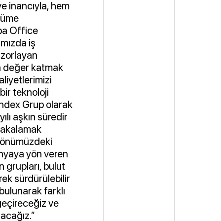
ve inancıyla, hem
üyüme
ba Office
ımızda iş
 zorlayan
a değer katmak
aliyetlerimizi
ir teknoloji
ndex Grup olarak
lı aşkın süredir
i yakalamak
te, önümüzdeki
ünyaya yön veren
 grupları, bulut
rek sürdürülebilir
bulunarak farklı
geçireceğiz ve
tacağız.”