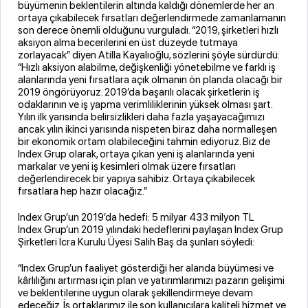
büyümenin beklentilerin altında kaldığı dönemlerde her an
ortaya çıkabilecek fırsatları değerlendirmede zamanlamanın
son derece önemli olduğunu vurguladı. “2019, şirketleri hızlı
aksiyon alma becerilerini en üst düzeyde tutmaya
zorlayacak” diyen Atilla Kayalıoğlu, sözlerini şöyle sürdürdü:
“Hızlı aksiyon alabilme, değişkenliği yönetebilme ve farklı iş
alanlarında yeni fırsatlara açık olmanın ön planda olacağı bir
2019 öngörüyoruz. 2019’da başarılı olacak şirketlerin iş
odaklarının ve iş yapma verimliliklerinin yüksek olması şart.
Yılın ilk yarısında belirsizlikleri daha fazla yaşayacağımızı
ancak yılın ikinci yarısında nispeten biraz daha normalleşen
bir ekonomik ortam olabileceğini tahmin ediyoruz. Biz de
Index Grup olarak, ortaya çıkan yeni iş alanlarında yeni
markalar ve yeni iş kesimleri olmak üzere fırsatları
değerlendirecek bir yapıya sahibiz. Ortaya çıkabilecek
fırsatlara hep hazır olacağız.”
Index Grup’un 2019’da hedefi: 5 milyar 433 milyon TL
Index Grup’un 2019 yılındaki hedeflerini paylaşan Index Grup
Şirketleri İcra Kurulu Üyesi Salih Baş da şunları söyledi:
“Index Grup’un faaliyet gösterdiği her alanda büyümesi ve
kârlılığını artırması için plan ve yatırımlarımızı pazarın gelişimi
ve beklentilerine uygun olarak şekillendirmeye devam
edeceğiz. İş ortaklarımız ile son kullanıcılara kaliteli hizmet ve