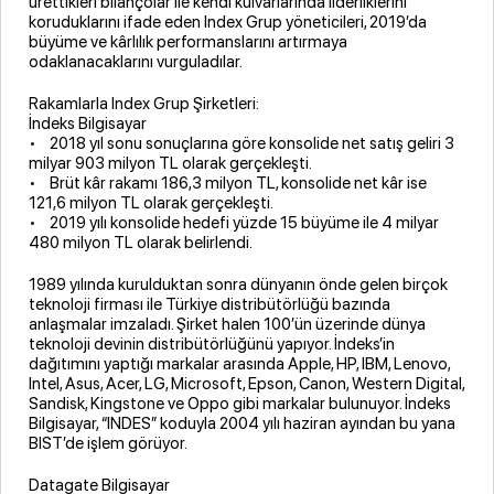
ürettikleri bilançolar ile kendi kulvarlarında liderliklerini
koruduklarını ifade eden Index Grup yöneticileri, 2019’da
büyüme ve kârlılık performanslarını artırmaya
odaklanacaklarını vurguladılar.
Rakamlarla Index Grup Şirketleri:
İndeks Bilgisayar
• 2018 yıl sonu sonuçlarına göre konsolide net satış geliri 3
milyar 903 milyon TL olarak gerçekleşti.
• Brüt kâr rakamı 186,3 milyon TL, konsolide net kâr ise
121,6 milyon TL olarak gerçekleşti.
• 2019 yılı konsolide hedefi yüzde 15 büyüme ile 4 milyar
480 milyon TL olarak belirlendi.
1989 yılında kurulduktan sonra dünyanın önde gelen birçok
teknoloji firması ile Türkiye distribütörlüğü bazında
anlaşmalar imzaladı. Şirket halen 100’ün üzerinde dünya
teknoloji devinin distribütörlüğünü yapıyor. İndeks’in
dağıtımını yaptığı markalar arasında Apple, HP, IBM, Lenovo,
Intel, Asus, Acer, LG, Microsoft, Epson, Canon, Western Digital,
Sandisk, Kingstone ve Oppo gibi markalar bulunuyor. İndeks
Bilgisayar, “INDES” koduyla 2004 yılı haziran ayından bu yana
BIST’de işlem görüyor.
Datagate Bilgisayar