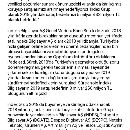
yenilikçi çözümler sunarak önümüzdeki yıllarda da kârlılığımızı
koruyup satışlarımızı artırmayı hedefliyoruz. Index Grup
olarak 2019 yılındaki satış hedefimizi 5 milyar 433 milyon TL
olarak belirledik.”
İndeks Bilgisayar AŞ Genel Müdürü Banu Sürek de zorlu 2018
yılını kârla geride bıraktıklarından duyduğu memnuniyeti ifade
etti. İndeks Bilgisayar AŞ olarak 2018 yılı itibarıyla, Türkiye’de
hızla gelişen online ticaretin en önemli tedarikçilerinden biri
olmayı başardıklarını ve mobil dünyanın önde gelen
oyuncularından biri olan Oppo’nun distribütörü olduklarını
ifade etti. Sürek, 2018’de Türkiye’nin geçmekte olduğu zorlu
döneme rağmen, gerekli tedbirlerin alınması sayesinde
şirketin sektör liderliğinin korunduğunu söyledi ve 2019
yılında da yine önemli dağıtım anlaşmalarıyla büyümeyi
sürdürmeyi hedeflediklerini vurguladı. Sürek, solo İndeks
Bilgisayar’ın 2019 satış hedefinin 3 milyar 250 milyon TL
olduğunun altını çizdi.
Index Grup 2019’da büyümeye ve kârlılığa odaklanacak
2018 yılında iş ortaklarının da büyük katkısı ile Index Grup
bünyesinde yer alan İndeks Bilgisayar AŞ (INDES), Datagate
Bilgisayar AŞ (DGATE), Despec Bilgisayar AŞ (DESPC), Neteks
Teknoloji Ürünleri AŞ, Artım Bilişim AŞ ve Teklos Lojistik AŞ’nin