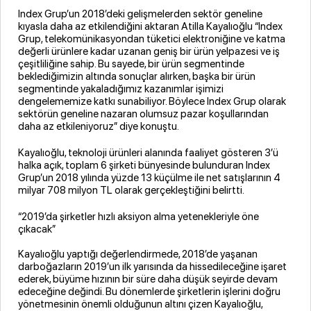
Index Grup’un 2018’deki gelişmelerden sektör geneline
kıyasla daha az etkilendiğini aktaran Atilla Kayalıoğlu “Index
Grup, telekomünikasyondan tüketici elektroniğine ve katma
değerli ürünlere kadar uzanan geniş bir ürün yelpazesi ve iş
çeşitliliğine sahip. Bu sayede, bir ürün segmentinde
beklediğimizin altında sonuçlar alırken, başka bir ürün
segmentinde yakaladığımız kazanımlar işimizi
dengelememize katkı sunabiliyor. Böylece Index Grup olarak
sektörün geneline nazaran olumsuz pazar koşullarından
daha az etkileniyoruz” diye konuştu.
Kayalıoğlu, teknoloji ürünleri alanında faaliyet gösteren 3’ü
halka açık, toplam 6 şirketi bünyesinde bulunduran Index
Grup’un 2018 yılında yüzde 13 küçülme ile net satışlarının 4
milyar 708 milyon TL olarak gerçekleştiğini belirtti.
“2019’da şirketler hızlı aksiyon alma yetenekleriyle öne
çıkacak”
Kayalıoğlu yaptığı değerlendirmede, 2018’de yaşanan
darboğazların 2019’un ilk yarısında da hissedileceğine işaret
ederek, büyüme hızının bir süre daha düşük seyirde devam
edeceğine değindi. Bu dönemlerde şirketlerin işlerini doğru
yönetmesinin önemli olduğunun altını çizen Kayalıoğlu,