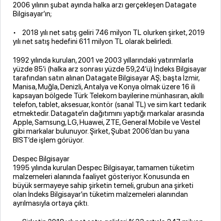
2006 yılının şubat ayında halka arzı gerçekleşen Datagate
Bilgisayar’ın;
• 2018 yılı net satış geliri 746 milyon TL olurken şirket, 2019
yılı net satış hedefini 611 milyon TL olarak belirledi.
1992 yılında kurulan, 2001 ve 2003 yıllarındaki yatırımlarla
yüzde 85’i (halka arz sonrası yüzde 59,24’ü) İndeks Bilgisayar
tarafından satın alınan Datagate Bilgisayar AŞ; başta İzmir,
Manisa, Muğla, Denizli, Antalya ve Konya olmak üzere 16 ili
kapsayan bölgede Türk Telekom bayilerine münhasıran, akıllı
telefon, tablet, aksesuar, kontör (sanal TL) ve sim kart tedarik
etmektedir. Datagate’in dağıtımını yaptığı markalar arasında
Apple, Samsung, LG, Huawei, ZTE, General Mobile ve Vestel
gibi markalar bulunuyor. Şirket, Şubat 2006’dan bu yana
BIST’de işlem görüyor.
Despec Bilgisayar
1995 yılında kurulan Despec Bilgisayar, tamamen tüketim
malzemeleri alanında faaliyet gösteriyor. Konusunda en
büyük sermayeye sahip şirketin temeli, grubun ana şirketi
olan İndeks Bilgisayar’ın tüketim malzemeleri alanından
ayrılmasıyla ortaya çıktı.