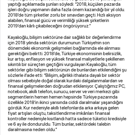
yaptığı açıklamada şunları söyledi: “2018, küçülen pazarda
işleri doğru yapmanın daha fazla önem kazandığı bir yıl oldu.
2018’de tüm şirketler zorlu bir sınavdan geçti. Hızlı aksiyon
alabilen, finansal gücü ve verimliliği yüksek şirketlerin
2019’dan kârlı çıkabileceğini öngörüyoruz.”
Kayalıoğlu, bilişim sektörüne dair sağlıklı bir değerlendirme
için 2018 yılında sektörün durumunun Türkiye’nin son
dönemdeki ekonomik gelişmeleri bağlamında ele alınması
gerektiğini belirtti. 2018’de, Türkiye ekonomisinin belirsizlik,
kur artışı, enflasyon ve yüksek finansal maliyetlerle şekillenen
sıkıntılı bir süreçten geçtiğini vurgulayan Kayalıoğlu, tüm
sektörler gibi bilişim sektörünün de bunlardan etkilendiğini şu
sözlerle ifade etti: “Bilişim, ağırlıklı ithalata dayalı bir sektör
olması sebebiyle doğal olarak kurdaki dalgalanmalardan ve
finansal gelişmelerden doğrudan etkileniyor. Çalıştığımız PC,
notebook, akıllı telefon, sunucu, server ve veri merkezi gibi
segmentlerin hemen hemen hepsinde Türkiye pazarında
özellikle 2018’in ikinci yarısında ciddi daralmalar yaşandığını
gördük. Kur nedeniyle akıllı telefonlarda arka arkaya gelen
fiyat artışları oluştu, taksitlendirme imkânları finansal
kontroller nedeniyle kısıtlandı hatta sadece tüketici kredisiyle
ve 6 ay ile donduruldu. Tüm bunlar, sektördeki talebin
daralmasına neden oldu.”