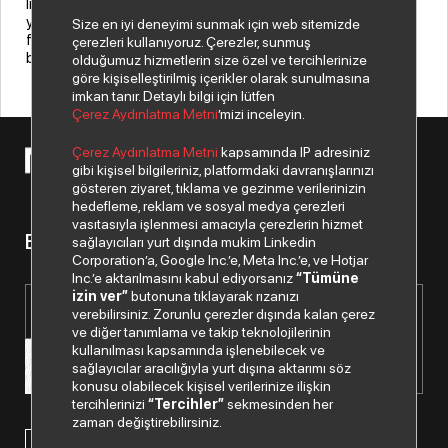
Index Grup bünyesinde lojistik hizmeti veren Teklos AŞ 2019
yılında Index Grup’un yanı sıra teknoloji endüstrisindeki diğer
Size en iyi deneyimi sunmak için web sitemizde
firmalara da daha yoğun hizmet vererek faaliyetlerini
çerezleri kullanıyoruz. Çerezler, sunmuş
büyütmeyi hedefliyor.
olduğumuz hizmetlerin size özel ve tercihlerinize
göre kişiselleştirilmiş içerikler olarak sunulmasına
imkan tanır. Detaylı bilgi için lütfen
Çerez Aydınlatma Metni
’mizi inceleyin.
Çerez Aydınlatma Metni
kapsamında IP adresiniz
© 2026 Copyright Netex A.Ş. Tüm hakları saklıdır.
gibi kişisel bilgileriniz, platformdaki davranışlarınızı
gösteren ziyaret, tıklama ve gezinme verilerinizin
hedefleme, reklam ve sosyal medya çerezleri
vasıtasıyla işlenmesi amacıyla çerezlerin hizmet
Bizden haberiniz olsun.
sağlayıcıları yurt dışında mukim Linkedin
Corporation’a, Google Inc.’e, Meta Inc.’e, ve Hotjar
Inc.’e aktarılmasını kabul ediyorsanız
“Tümüne
izin ver”
butonuna tıklayarak rızanızı
verebilirsiniz. Zorunlu çerezler dışında kalan çerez
ve diğer tanımlama ve takip teknolojilerinin
kullanılması kapsamında işlenebilecek ve
sağlayıcılar aracılığıyla yurt dışına aktarımı söz
konusu olabilecek kişisel verilerinize ilişkin
tercihlerinizi
“Tercihler”
sekmesinden her
zaman değiştirebilirsiniz.
Paylaştığım kişisel verilerimin işlenmesi hususunda
“Kişisel
Verilerin Korunması Politikası”
nı okudum ve anladım.