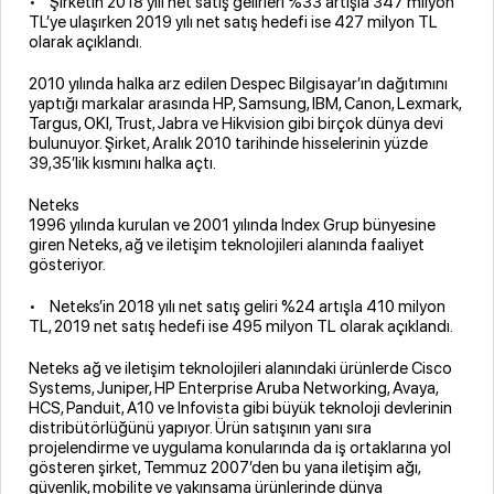
• Şirketin 2018 yılı net satış gelirleri %33 artışla 347 milyon
TL’ye ulaşırken 2019 yılı net satış hedefi ise 427 milyon TL
olarak açıklandı.
2010 yılında halka arz edilen Despec Bilgisayar’ın dağıtımını
yaptığı markalar arasında HP, Samsung, IBM, Canon, Lexmark,
Targus, OKI, Trust, Jabra ve Hikvision gibi birçok dünya devi
bulunuyor. Şirket, Aralık 2010 tarihinde hisselerinin yüzde
39,35’lik kısmını halka açtı.
Neteks
1996 yılında kurulan ve 2001 yılında Index Grup bünyesine
giren Neteks, ağ ve iletişim teknolojileri alanında faaliyet
gösteriyor.
• Neteks’in 2018 yılı net satış geliri %24 artışla 410 milyon
TL, 2019 net satış hedefi ise 495 milyon TL olarak açıklandı.
Neteks ağ ve iletişim teknolojileri alanındaki ürünlerde Cisco
Systems, Juniper, HP Enterprise Aruba Networking, Avaya,
HCS, Panduit, A10 ve Infovista gibi büyük teknoloji devlerinin
distribütörlüğünü yapıyor. Ürün satışının yanı sıra
projelendirme ve uygulama konularında da iş ortaklarına yol
gösteren şirket, Temmuz 2007’den bu yana iletişim ağı,
güvenlik, mobilite ve yakınsama ürünlerinde dünya