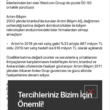
liderlerinden biri olan Westcon Group ile yüzde 50-50
ortaklık yürütüyor.
Artım Bilişim
2003 yılında İstanbul’da kurulan Artım Bilişim AŞ, dağıtımını
üstlendiği katma değerli distribütörlükler ile bilişim
teknolojileri endüstrisindeki lider firmalardan olmayı
amaçlıyor.
• Artım’ın 2018 yılı net satış geliri %33 artışla 487 milyon TL
oldu. 2019 net satış hedefi ise 616 milyon TL olarak açıklandı.
Özellikle katma değerli ürünler ve servislerle iş ortaklarının
ihtiyaçlarının karşılanmasını hedefleyen Artım, İstanbul ve
Ankara’daki ofislerinde faaliyet gösteriyor. Artım Bilişim 2011
yılından itibaren Index Grup güvencesi ve gücü altında
faaliyetlerine devam ediyor.
Artım katma değerli ürünlerde Oracle, IBM, Hewlett Packard
Enterprise (HPE), Lenovo DCG, Fujitsu, Honeywell-Intermec,
Tercihleriniz Bizim İçin
Zebra ve Panasonic gibi üreticilerin distribütörlüğünü
yapıyor.
Önemli!
Teklos