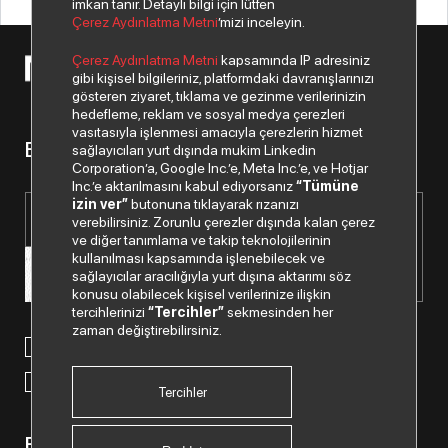
imkan tanır. Detaylı bilgi için lütfen
Çerez Aydınlatma Metni
’mizi inceleyin.
Çerez Aydınlatma Metni
kapsamında IP adresiniz
© 2026 Copyright Netex A.Ş. Tüm hakları saklıdır.
gibi kişisel bilgileriniz, platformdaki davranışlarınızı
gösteren ziyaret, tıklama ve gezinme verilerinizin
hedefleme, reklam ve sosyal medya çerezleri
vasıtasıyla işlenmesi amacıyla çerezlerin hizmet
Bizden haberiniz olsun.
sağlayıcıları yurt dışında mukim Linkedin
Corporation’a, Google Inc.’e, Meta Inc.’e, ve Hotjar
Inc.’e aktarılmasını kabul ediyorsanız
“Tümüne
izin ver”
butonuna tıklayarak rızanızı
verebilirsiniz. Zorunlu çerezler dışında kalan çerez
ve diğer tanımlama ve takip teknolojilerinin
kullanılması kapsamında işlenebilecek ve
sağlayıcılar aracılığıyla yurt dışına aktarımı söz
konusu olabilecek kişisel verilerinize ilişkin
tercihlerinizi
“Tercihler”
sekmesinden her
zaman değiştirebilirsiniz.
Paylaştığım kişisel verilerimin işlenmesi hususunda
“Kişisel
Verilerin Korunması Politikası”
nı okudum ve anladım.
“Ticari Elektronik İleti Onay Metni”
ni okudum, bu amaçla
tarafıma SMS gönderilmesine izni veriyorum.
Tercihler
Bizi Takip Edin.