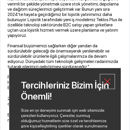
verimli bir şekilde yönetmek üzere stok yönetimi, depolama
ve dağıtım süreçlerimizi geliştirmek var. Bunun yanı sıra
2024'te hayata geçirdiğimiz bir lojistik yatırımımız daha
bulunuyor. Lojistik tarafındaki yeni iş modelimiz Teklos Plus ile
özellikle teknoloji sektöründe B2C satışı yapan şirketlere
uçtan uca lojistik hizmeti vermek üzere planlama ve yatırım
yapıyoruz.
Finansal büyümemizi sağlarken diğer yandan da
sürdürülebilir geleceği de önemseyerek yenilenebilir ve
sürdürülebilir ürünlerle ilgili çalışmalarımıza da devam
ediyoruz. Dünyadaki tüm teknolojik gelişmeleri radarımızda
tutarak işlerimizi geliştirmeyi sürdüreceğiz.”
Rakamlarla İndeks Bilgisayar
Haziran 2004'te halka arzı gerçekleşen İndeks
Tercihleriniz Bizim İçin
Bilgisayar'ın 2023 yılı mali sonuçları şu şekilde:
Önemli!
2023 yılı sonuçlarına göre konsolide net satışı 49 milyar TL
olarak gerçekleşti.
Size en iyi deneyimi sunmak için web sitemizde
Brüt kâr rakamı 3,3 milyar TL, konsolide net kâr ise 508
çerezleri kullanıyoruz. Çerezler, sunmuş
milyon TL olarak gerçekleşti.
olduğumuz hizmetlerin size özel ve tercihlerinize
göre kişiselleştirilmiş içerikler olarak sunulmasına