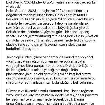
Erol Bilecik: “2024, Index Grup'un yatırımlarla büyüyeceği bir
yıl olacak”
Index Grup'un 2023 sonuçları ve 2024 hedeflerine dair
değerlendirmede bulunan Index Grup Yönetim Kurulu
Başkanı Erol Bilecik şunları söyledi: “2023 yılı Türkiye bilişim
teknolojileri sektörü için tüketici talebine paralel olarak
sektörün adetsel ve cirosal bazda büyüdüğü bir yıl oldu.
Sektörün de üzerinde büyüyerek güçlü bir sene kapanışı
yaptık. 35'inci yılımızı kutladığımız 2024, Index Grup Şirketleri
için dolar bazında çift haneli büyümeyi hedeflediğimiz bir yıl
olacak. Sene sonu için enflasyonun üzerinde büyüme
hedefimizi koruyoruz.
Teknoloji ürünleri, içinde pandemiyi de barındıran son dört
yıldır iş hayatının, eğitim dünyasının ve sosyal hayatın
vazgeçilmez birer parçası konumunda. Distribütörlüğünü
üstlendiğimiz markalarla yaptığımız doğru ürün
planlamalarıyla bu talebi gerektiği şekilde karşıladığımızı
düşünüyorum. Dolayısıyla, 2023 büyümemizin temelinde bu
sıkı ürün yönetim anlayışımızın bulunduğunu belirtebilirim.
Dünyanın ve ülkemizin zorlu ekonomik koşullarına rağmen
2024 yılına da büyüme ve kârlılık odaklı olarak, pazar payımızı
her segmentte artırmayı hedefleyerek girdik. Daima
önceliğimiz olan; mevcut markalarımızdaki pazar payımızı