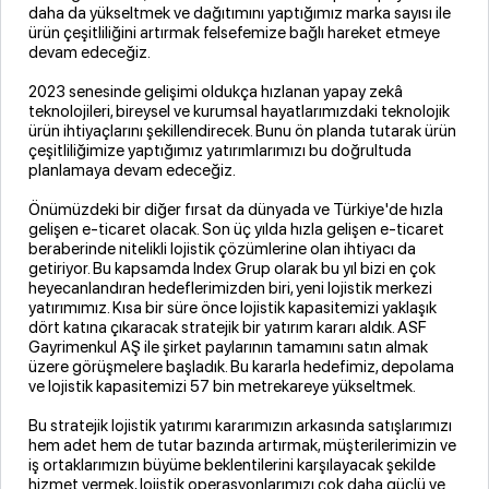
daha da yükseltmek ve dağıtımını yaptığımız marka sayısı ile
ürün çeşitliliğini artırmak felsefemize bağlı hareket etmeye
devam edeceğiz.
2023 senesinde gelişimi oldukça hızlanan yapay zekâ
teknolojileri, bireysel ve kurumsal hayatlarımızdaki teknolojik
ürün ihtiyaçlarını şekillendirecek. Bunu ön planda tutarak ürün
çeşitliliğimize yaptığımız yatırımlarımızı bu doğrultuda
planlamaya devam edeceğiz.
Önümüzdeki bir diğer fırsat da dünyada ve Türkiye'de hızla
gelişen e-ticaret olacak. Son üç yılda hızla gelişen e-ticaret
beraberinde nitelikli lojistik çözümlerine olan ihtiyacı da
getiriyor. Bu kapsamda Index Grup olarak bu yıl bizi en çok
heyecanlandıran hedeflerimizden biri, yeni lojistik merkezi
yatırımımız. Kısa bir süre önce lojistik kapasitemizi yaklaşık
dört katına çıkaracak stratejik bir yatırım kararı aldık. ASF
Gayrimenkul AŞ ile şirket paylarının tamamını satın almak
üzere görüşmelere başladık. Bu kararla hedefimiz, depolama
ve lojistik kapasitemizi 57 bin metrekareye yükseltmek.
Bu stratejik lojistik yatırımı kararımızın arkasında satışlarımızı
hem adet hem de tutar bazında artırmak, müşterilerimizin ve
iş ortaklarımızın büyüme beklentilerini karşılayacak şekilde
hizmet vermek, lojistik operasyonlarımızı çok daha güçlü ve