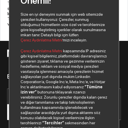
Önemli!
Türkiye'nin teknoloji ürünlerine erişimine önemli bir katkı
sağlayacağına inanıyoruz.”
Index Grup, bu yatırımla yalnızca kendi operasyonlarını değil,
Size en iyi deneyimi sunmak için web sitemizde
Türkiye bilişim sektörünün tamamını daha hızlı, daha verimli
çerezleri kullanıyoruz. Çerezler, sunmuş
ve daha güçlü bir geleceğe taşımayı amaçlıyor.
olduğumuz hizmetlerin size özel ve tercihlerinize
göre kişiselleştirilmiş içerikler olarak sunulmasına
imkan tanır. Detaylı bilgi için lütfen
Çerez Aydınlatma Metni
’mizi inceleyin.
Çerez Aydınlatma Metni
kapsamında IP adresiniz
© 2026 Copyright Netex A.Ş. Tüm hakları saklıdır.
gibi kişisel bilgileriniz, platformdaki davranışlarınızı
gösteren ziyaret, tıklama ve gezinme verilerinizin
hedefleme, reklam ve sosyal medya çerezleri
vasıtasıyla işlenmesi amacıyla çerezlerin hizmet
Bizden haberiniz olsun.
sağlayıcıları yurt dışında mukim Linkedin
Corporation’a, Google Inc.’e, Meta Inc.’e, ve Hotjar
Inc.’e aktarılmasını kabul ediyorsanız
“Tümüne
izin ver”
butonuna tıklayarak rızanızı
verebilirsiniz. Zorunlu çerezler dışında kalan çerez
ve diğer tanımlama ve takip teknolojilerinin
kullanılması kapsamında işlenebilecek ve
sağlayıcılar aracılığıyla yurt dışına aktarımı söz
konusu olabilecek kişisel verilerinize ilişkin
tercihlerinizi
“Tercihler”
sekmesinden her