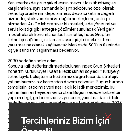
Yeni merkezde, grup şirketlerinin mevcut lojistik ihtiyaçları
karşılanırken; aynı zamanda bilişim sektörüne özel olarak
teknoloji ürünlerinin depolanması, depo içi katma değerli
hizmetler, stok yönetimi ve dağıtımı, elleçleme, antrepo
hizmetleri, Ar-Ge laboratuvar hizmetleri, iade yönetimi ve
servis lojistiği gibi entegre çözümler sunulacak. Yeni gelir
modeli olarak konumlanan bu hizmetler, Index Grup'un
teknoloji dağıtım işini tamamlayan güçlü bir ekosistem
yaratmasına olanak sağlayacak. Merkezde 500'ün üzerinde
kişiye istihdam sağlanması bekleniyor.
2030 hedefine adım adım
Konuyla ilgili değerlendirmede bulunan Index Grup Şirketleri
Yönetim Kurulu Üyesi Kaan Bilecik şunları söyledi: “Türkiye'yi
teknolojiyle buluşturma hedefimiz doğrultusunda stratejik
yatırımlarımıza hız kesmeden devam ediyoruz. Bugün burada
temellerini attığımız yeni nesil akıllı lojistik merkezimiz, bu
yatırımların en heyecan verici olanı. Bugün sadece fiziksel bir
yapının değil; grubumuzun vizyonunun, yarınlara dair iddialı
hedeflerinin ve yeni iş modellerinin de temelini atıyoruz. 2025
yılı itibarıyla Türkiye'de 2 milyar dolar ciroyu geçen ilk
distribütör olmayı, 2030 yılına kadar büyüklüğümüzü en az iki
Tercihleriniz Bizim İçin
katına çıkarmayı ve önümüzdeki 10 yılda Avrupa, MEA ve
Balkanlar'da en büyük beş teknoloji distribütöründen biri
olmayı hedefliyoruz. Yeni nesil akıllı lojistik merkezimizin,