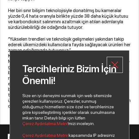
Her biri sınır bilişim teknolojisiyle donatılmış bu kameralar
yüzde 0,4 hata oranıyla birlikte yüzde 38 daha küçük kutusu
ve karbondioksit salınımını azaltmak için atılan adımlarıyla
sürdürülebilirliği de odağında tutuyor.
“Yükselen trendleri ve teknolojik gelişmeleri yakından takip
ederek ülkemizdeki kullanıcılara fayda sağlayacak ürünleri her
zaman odağımızda tutuyoruz.”
Konuyla ilgili değerlendirmede bulunan Index AŞ Genel
Müdürü Banu Sürek, “Index olarak alanının en iyisi markaları ve
Tercihleriniz Bizim İçin
gelişmiş ürünlerini ülkemizdeki kullanıcılarla buluşturmak
bizim için çok önemli. Panasonic gibi pek çok alanda köklü bir
Önemli!
markanın oluşturduğu ve inovasyon geleneğini devam
ettirdiği i-PRO kameralar, günümüzün en yeni teknolojileriyle
bulunduğu alanları başarıyla koruyor. Index olarak yükselen
trendleri ve teknolojik gelişmeleri yakından takip ederek
Size en iyi deneyimi sunmak için web sitemizde
ülkemizdeki kullanıcılara fayda sağlayacak ürünleri her zaman
çerezleri kullanıyoruz. Çerezler, sunmuş
odağımızda tutuyoruz” dedi.
olduğumuz hizmetlerin size özel ve tercihlerinize
göre kişiselleştirilmiş içerikler olarak sunulmasına
imkan tanır. Detaylı bilgi için lütfen
Çerez Aydınlatma Metni
’mizi inceleyin.
Çerez Aydınlatma Metni
kapsamında IP adresiniz