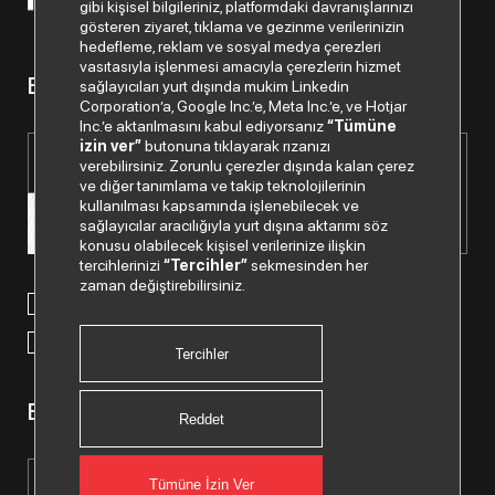
© 2026 Copyright Netex A.Ş. Tüm hakları saklıdır.
gibi kişisel bilgileriniz, platformdaki davranışlarınızı
gösteren ziyaret, tıklama ve gezinme verilerinizin
hedefleme, reklam ve sosyal medya çerezleri
vasıtasıyla işlenmesi amacıyla çerezlerin hizmet
Bizden haberiniz olsun.
sağlayıcıları yurt dışında mukim Linkedin
Corporation’a, Google Inc.’e, Meta Inc.’e, ve Hotjar
Inc.’e aktarılmasını kabul ediyorsanız
“Tümüne
izin ver”
butonuna tıklayarak rızanızı
verebilirsiniz. Zorunlu çerezler dışında kalan çerez
ve diğer tanımlama ve takip teknolojilerinin
kullanılması kapsamında işlenebilecek ve
sağlayıcılar aracılığıyla yurt dışına aktarımı söz
konusu olabilecek kişisel verilerinize ilişkin
tercihlerinizi
“Tercihler”
sekmesinden her
zaman değiştirebilirsiniz.
Paylaştığım kişisel verilerimin işlenmesi hususunda
“Kişisel
Verilerin Korunması Politikası”
nı okudum ve anladım.
“Ticari Elektronik İleti Onay Metni”
ni okudum, bu amaçla
tarafıma SMS gönderilmesine izni veriyorum.
Tercihler
Bizi Takip Edin.
Reddet
Tümüne İzin Ver