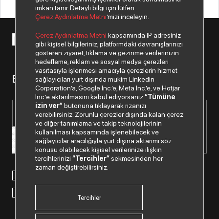
imkan tanır. Detaylı bilgi için lütfen
Çerez Aydınlatma Metni
’mizi inceleyin.
Çerez Aydınlatma Metni
kapsamında IP adresiniz
© 2026 Copyright Netex A.Ş. Tüm hakları saklıdır.
gibi kişisel bilgileriniz, platformdaki davranışlarınızı
gösteren ziyaret, tıklama ve gezinme verilerinizin
hedefleme, reklam ve sosyal medya çerezleri
vasıtasıyla işlenmesi amacıyla çerezlerin hizmet
Bizden haberiniz olsun.
sağlayıcıları yurt dışında mukim Linkedin
Corporation’a, Google Inc.’e, Meta Inc.’e, ve Hotjar
Inc.’e aktarılmasını kabul ediyorsanız
“Tümüne
izin ver”
butonuna tıklayarak rızanızı
verebilirsiniz. Zorunlu çerezler dışında kalan çerez
ve diğer tanımlama ve takip teknolojilerinin
kullanılması kapsamında işlenebilecek ve
sağlayıcılar aracılığıyla yurt dışına aktarımı söz
konusu olabilecek kişisel verilerinize ilişkin
tercihlerinizi
“Tercihler”
sekmesinden her
zaman değiştirebilirsiniz.
Paylaştığım kişisel verilerimin işlenmesi hususunda
“Kişisel
Verilerin Korunması Politikası”
nı okudum ve anladım.
“Ticari Elektronik İleti Onay Metni”
ni okudum, bu amaçla
tarafıma SMS gönderilmesine izni veriyorum.
Tercihler