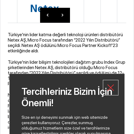
Türkiye'nin lider katma değerli teknoloji ürünleri distribütörü
Netex AŞ, Micro Focus tarafından “2022 Yılın Distribütörü”
seçildi. Netex AŞ ödülünü Micro Focus Partner Kickoff’23
etkinliğinde aldı.
Türkiye'nin lider bilişim teknolojileri dağıtım grubu Index Grup
şirketlerinden Netex AŞ, distribütörü olduğu Micro Focus
tarafından “2022 Yılın Distribütörü” seçildi ve ödülünü de 12-
14 Ocak 2023 tarihleri arasında düzenlenen Micro Focus
Partner Kickoff’23 etkinliğinde aldı.
Tercihleriniz Bizim İçin
Netex AŞ Genel Müdürü Erhan Doğan, “2023’e
Önemli!
distribütörlüğünü yaptığımız değerli üreticilerimizden Micro
Focus ile ‘Merhaba’ demekten ve Yılın Distribütörü ödülüne
layık görülmekten mutluluk duyuyoruz. IT otomasyon ve
büyük veri analitiği de dahil olmak üzere kurumların ihtiyaç
Size en iyi deneyimi sunmak için web sitemizde
duyduğu birçok yazılımın lider üreticisi olan Micro Focus ile
çerezleri kullanıyoruz. Çerezler, sunmuş
işbirliğimizi gün geçtikçe çok daha ileriye taşıyacağız” dedi.
olduğumuz hizmetlerin size özel ve tercihlerinize
göre kişiselleştirilmiş içerikler olarak sunulmasına