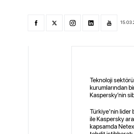
15.03
Teknoloji sektör
kurumlarından biri
Kaspersky’nin sib
Türkiye'nin lider
ile Kaspersky ara
kapsamda Netex A
tehdit istihbarat