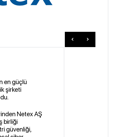
en en güçlü
k şirketi
ldu.
lerinden Netex AŞ
 birliği
i güvenliği,
msal siber