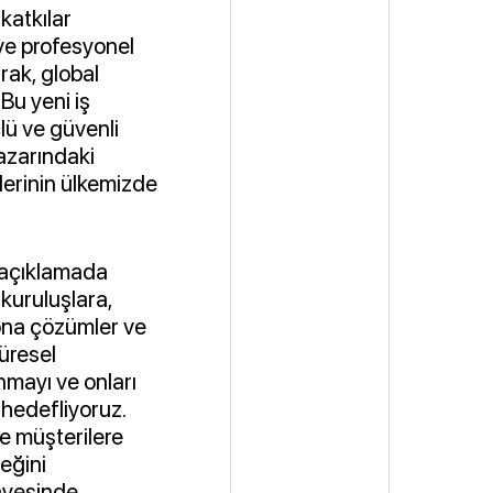
 katkılar
 ve profesyonel
rak, global
 Bu yeni iş
çlü ve güvenli
azarındaki
erinin ülkemizde
ğı açıklamada
kuruluşlara,
yona çözümler ve
küresel
nmayı ve onları
 hedefliyoruz.
te müşterilere
eğini
ayesinde,