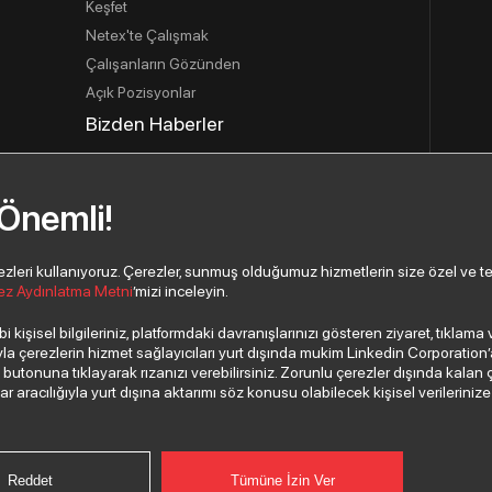
Keşfet
Netex'te Çalışmak
Çalışanların Gözünden
Açık Pozisyonlar
Bizden Haberler
İletişim
İletişim Bilgilerimiz
 Önemli!
İletişim Formu
Yeni İş Ortağı Başvurusu
eri kullanıyoruz. Çerezler, sunmuş olduğumuz hizmetlerin size özel ve tercih
ez Aydınlatma Metni
’mizi inceleyin.
 kişisel bilgileriniz, platformdaki davranışlarınızı gösteren ziyaret, tıklam
 çerezlerin hizmet sağlayıcıları yurt dışında mukim Linkedin Corporation’a, 
”
butonuna tıklayarak rızanızı verebilirsiniz. Zorunlu çerezler dışında kalan 
aracılığıyla yurt dışına aktarımı söz konusu olabilecek kişisel verilerinize i
Reddet
Tümüne İzin Ver