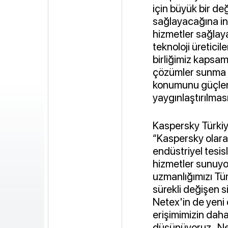
için büyük bir değ
sağlayacağına ina
hizmetler sağlay
teknoloji üreticil
birliğimiz kapsamı
çözümler sunma i
konumunu güçlen
yaygınlaştırılmas
Kaspersky Türki
“Kaspersky olara
endüstriyel tesis
hizmetler sunuyoru
uzmanlığımızı Tü
sürekli değişen s
Netex'in de yeni 
erişimimizin dah
düşünüyoruz. Net