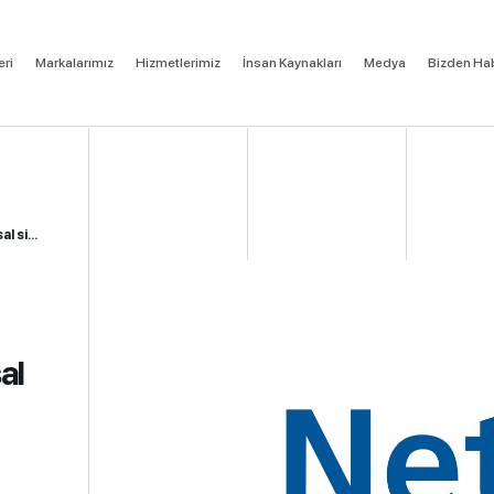
eri
Markalarımız
Hizmetlerimiz
İnsan Kaynakları
Medya
Bizden Hab
r g...
al