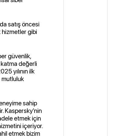
nda satış öncesi
 hizmetler gibi
ber güvenlik,
e katma değerli
25 yılının ilk
n mutluluk
 deneyime sahip
ir. Kaspersky’nin
cadele etmek için
zmetini içeriyor.
hil etmek bizim