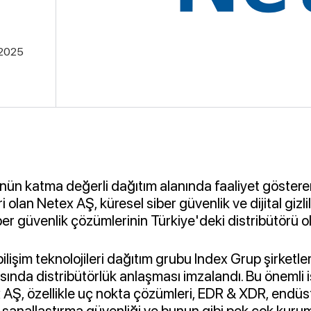
.2025
ünün katma değerli dağıtım alanında faaliyet göster
 olan Netex AŞ, küresel siber güvenlik ve dijital gizlili
er güvenlik çözümlerinin Türkiye'deki distribütörü o
 bilişim teknolojileri dağıtım grubu Index Grup şirket
sında distribütörlük anlaşması imzalandı. Bu önemli iş
Ş, özellikle uç nokta çözümleri, EDR & XDR, endüstr
ı, sanallaştırma güvenliği ve bunun gibi pek çok kuru