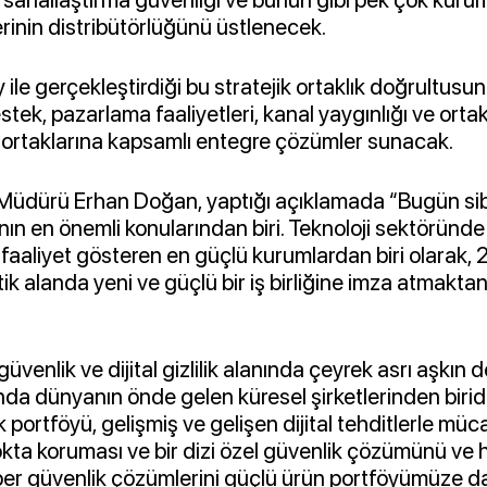
rinin distribütörlüğünü üstlenecek.
ile gerçekleştirdiği bu stratejik ortaklık doğrultusu
stek, pazarlama faaliyetleri, kanal yaygınlığı ve ortak
iş ortaklarına kapsamlı entegre çözümler sunacak.
 Müdürü Erhan Doğan
, yaptığı açıklamada “Bugün si
nın en önemli konularından biri. Teknoloji sektöründ
faaliyet gösteren en güçlü kurumlardan biri olarak, 20
tik alanda yeni ve güçlü bir iş birliğine imza atmakta
güvenlik ve dijital gizlilik alanında çeyrek asrı aşkın
da dünyanın önde gelen küresel şirketlerinden birid
 portföyü, gelişmiş ve gelişen dijital tehditlerle mü
ta koruması ve bir dizi özel güvenlik çözümünü ve hi
ber güvenlik çözümlerini güçlü ürün portföyümüze da