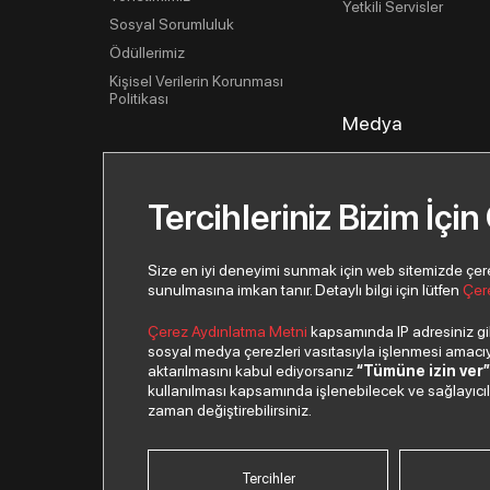
Yetkili Servisler
Sosyal Sorumluluk
Ödüllerimiz
Kişisel Verilerin Korunması
Politikası
Medya
Basın İlişkileri
Haberler
Tercihleriniz Bizim İçin
Basın Bültenleri
Görsel Kütüphane
Size en iyi deneyimi sunmak için web sitemizde çerezl
sunulmasına imkan tanır. Detaylı bilgi için lütfen
Çer
Çerez Aydınlatma Metni
kapsamında IP adresiniz gibi
sosyal medya çerezleri vasıtasıyla işlenmesi amacıyla
aktarılmasını kabul ediyorsanız
“Tümüne izin ver
kullanılması kapsamında işlenebilecek ve sağlayıcılar 
© 2026 Copyright Netex A.Ş. Tüm hakları saklıdır.
zaman değiştirebilirsiniz.
Tercihler