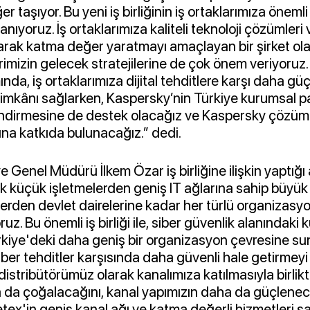
er taşıyor. Bu yeni iş birliğinin iş ortaklarımıza önemli
nıyoruz. İş ortaklarımıza kaliteli teknoloji çözümleri
arak katma değer yaratmayı amaçlayan bir şirket ola
erimizin gelecek stratejilerine de çok önem veriyoruz.
nda, iş ortaklarımıza dijital tehditlere karşı daha gü
mkânı sağlarken, Kaspersky’nin Türkiye kurumsal p
dirmesine de destek olacağız ve Kaspersky çözüml
ına katkıda bulunacağız.” dedi.
ye Genel Müdürü İlkem Özar
iş birliğine ilişkin yaptı
k küçük işletmelerden geniş IT ağlarına sahip büyük 
lerden devlet dairelerine kadar her türlü organizas
z. Bu önemli iş birliği ile, siber güvenlik alanındaki 
rkiye'deki daha geniş bir organizasyon çevresine su
iber tehditler karşısında daha güvenli hale getirmeyi
distribütörümüz olarak kanalımıza katılmasıyla birlik
a da çoğalacağını, kanal yapımızın daha da güçlenec
ex'in geniş kanal ağı ve katma değerli hizmetleri s