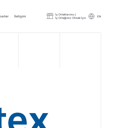
İş Ortaklarımız /
erler
İletişim
EN
İş Ortağımız Olmak İçin