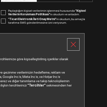
Paylaştığım kişisel verilerimin işlenmesi hususunda
“Kişisel
Verilerin Korunması Politikası”
nı okudum ve anladım.
“Ticari Elektronik İleti Onay Metni”
ni okudum, bu amaçla
tarafıma SMS gönderilmesine izni veriyorum.
Bizi Takip Edin.
lerinize göre kişiselleştirilmiş içerikler olarak
a ve gezinme verilerinizin hedefleme, reklam ve
Google Inc.’e, Meta Inc.’e, ve Hotjar Inc.’e
Çağrı Merkezi
çerez ve diğer tanımlama ve takip teknolojilerinin
lişkin tercihlerinizi
“Tercihler”
sekmesinden her
0850
200 2 888