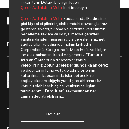
imkan tanır. Detaylı bilgi için lütfen
Çerez Aydınlatma Metni
’mizi inceleyin.
Çerez Aydınlatma Metni
kapsamında IP adresiniz
© 2026 Copyright Netex A.Ş. Tüm hakları saklıdır.
gibi kişisel bilgileriniz, platformdaki davranışlarınızı
gösteren ziyaret, tıklama ve gezinme verilerinizin
hedefleme, reklam ve sosyal medya çerezleri
vasıtasıyla işlenmesi amacıyla çerezlerin hizmet
Bizden haberiniz olsun.
sağlayıcıları yurt dışında mukim Linkedin
Corporation’a, Google Inc.’e, Meta Inc.’e, ve Hotjar
Inc.’e aktarılmasını kabul ediyorsanız
“Tümüne
izin ver”
butonuna tıklayarak rızanızı
verebilirsiniz. Zorunlu çerezler dışında kalan çerez
ve diğer tanımlama ve takip teknolojilerinin
kullanılması kapsamında işlenebilecek ve
sağlayıcılar aracılığıyla yurt dışına aktarımı söz
konusu olabilecek kişisel verilerinize ilişkin
tercihlerinizi
“Tercihler”
sekmesinden her
zaman değiştirebilirsiniz.
Paylaştığım kişisel verilerimin işlenmesi hususunda
“Kişisel
Verilerin Korunması Politikası”
nı okudum ve anladım.
“Ticari Elektronik İleti Onay Metni”
ni okudum, bu amaçla
tarafıma SMS gönderilmesine izni veriyorum.
Tercihler