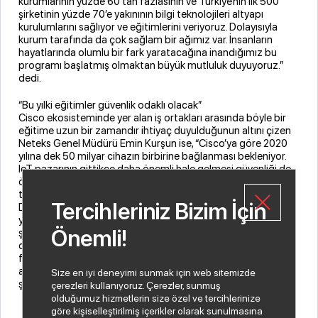
kurumlarının yüzde 60’tan fazlasının ve Türkiye’nin ilk 500
şirketinin yüzde 70’e yakınının bilgi teknolojileri altyapı
kurulumlarını sağlıyor ve eğitimlerini veriyoruz. Dolayısıyla
kurum tarafında da çok sağlam bir ağımız var. İnsanların
hayatlarında olumlu bir fark yaratacağına inandığımız bu
programı başlatmış olmaktan büyük mutluluk duyuyoruz.”
dedi.
“Bu yılki eğitimler güvenlik odaklı olacak”
Cisco ekosisteminde yer alan iş ortakları arasında böyle bir
eğitime uzun bir zamandır ihtiyaç duyulduğunun altını çizen
Neteks Genel Müdürü Emin Kurşun ise, “Cisco’ya göre 2020
yılına dek 50 milyar cihazın birbirine bağlanması bekleniyor.
IoT pazarının gittikçe daha önemli hale gelmesi güvenliği de
ön plana çıkarıyor. Neteks olarak biz de rotamızı bilgi
teknolojilerinde güvenliğe çevirdik. Bu nedenle Teknoloji
Tercihleriniz Bizim İçin
Dünyasında Kariyer Programı’nı BT Eğitim ile birlikte bu ilk
yılında güvenlik odaklı olarak hazırladık. IoT gibi teknolojilerin
Önemli!
şimdiden işe alımlarda da beklentileri ve ihtiyaçları
değiştirdiğini söyleyebilirim. Programa katılan gençler bu
farkındalığa ve bilgiye sahip olarak iş dünyasına adım
atacaklar. Onları işe alacak şirketlerin de bu anlamda çok
Size en iyi deneyimi sunmak için web sitemizde
şanslı olduklarını düşünüyorum.” şeklinde konuştu.
çerezleri kullanıyoruz. Çerezler, sunmuş
olduğumuz hizmetlerin size özel ve tercihlerinize
göre kişiselleştirilmiş içerikler olarak sunulmasına