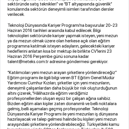
sektöründe satış teknikleri” ve “BT altyapısında güvenlik”
konularında sektörün deneyimli isimleri tarafından dersler
verilecek.
Teknoloji Dünyasında Kariyer Programı’na başvurular 20-23
Haziran 2016 tarihleri arasında kabul edilecek. Bilgi
teknolojileri sektöründe kariyer yapmak isteyen, yeni mezun
ya da mezun olmak üzere olan herkese açık olan eğitim
programına katılmak isteyen adayların, gelecekteki kariyer
hedeflerini anlatan kısa bir mektup ile birlikte CV’lerini 23
Haziran 2016 Perşembe günü sonuna kadar
talent@neteks.com.tr adresine göndermesi gerekiyor.
“Katılımcıları yeni mezun arayan şirketlere yönlendireceğiz”
Eğitim programı ile ilgili bilgi veren BT Eğitim Genel Müdür
Yardımcısı Cumhur Kızıları; şirketler için yeni mezunların,
deneyimli çalışanlardan daha büyük bir risk oluşturduğunun
altını çizerek, “Hâlihazırda eğitim verdiğimiz
profesyonellerden oluşan eşsiz bir çalışan ağına sahibiz.
Bizden eğitim alan kişiler zaten donanımlı ve belli noktalara
gelmiş, belli aşamaları geçmiş profesyoneller. Teknoloji
Dünyasında Kariyer Programı ile yeni mezunları iş dünyasına
hazırlayacak ve talep gelmesi halinde bu kişileri yeni mezun
arayışındaki şirketlere yönlendirebileceğiz. Türkiye’deki kamu