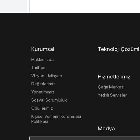
Kurumsal
Teknoloji Çözüml
Hakkımızda
Tarihçe
Vizyon - Misyon
Hizmetlerimiz
Değerlerimiz
Çağrı Merkezi
Yönetimimiz
Yetkili Servisler
Sosyal Sorumluluk
Ödüllerimiz
Kişisel Verilerin Korunması
Politikası
Medya
Basın İlişkileri