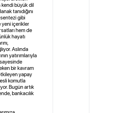
 kendi büyük dil
lanak tanıdığını
sentezi gibi
 yeni içerikler
rsatları hem de
ünlük hayatı
rını,
ğlıyor. Aslında
nın yatırımlarıyla
i sayesinde
 çeken bir kavram
etkileyen yapay
sesli komutla
ıyor. Bugün artık
kende, bankacılık
arımıza