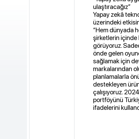
ulaştıracağız”
Yapay zekâ teknolo
üzerindeki etkis
“Hem dünyada hem
şirketlerin için
görüyoruz. Sadece
önde gelen oyunc
sağlamak için dev
markalarından olu
planlamalarla ö
destekleyen ürün 
çalışıyoruz. 202
portföyünü Türkiy
ifadelerini kulland