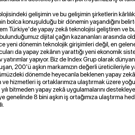
jisindeki gelişimin ve bu gelişimin şirketlerin kârlılık
inin bolca konuşulduğu bir dönemin yaşandığını belir
 Türkiye'de yapay zekâ teknolojisi geliştiren ve b
de bulunduğumuz dijital çağın kazananları arasında o
 yeni dönemin teknolojik girişimleri değil, en gelen
uları da yapay zekânın yarattığı yeni ekonomik si
 yatırımlar yapıyor. Biz de Index Grup olarak dünyanı
şan, 200'ü aşkın markamızın değerli üreticileriyle y
nümüzdeki dönemde heyecanla beklenen yapay zekâ
ve hizmetleri iş ortaklarımıza ulaştırmak üzere yoğu
4 yılı bitmeden yapay zekâ uygulamalarını destekley
e genelinde 8 bini aşkın iş ortağımıza ulaştırma hed
ı.