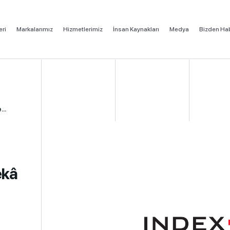
eri
Markalarımız
Hizmetlerimiz
İnsan Kaynakları
Medya
Bizden Hab
...
ekâ