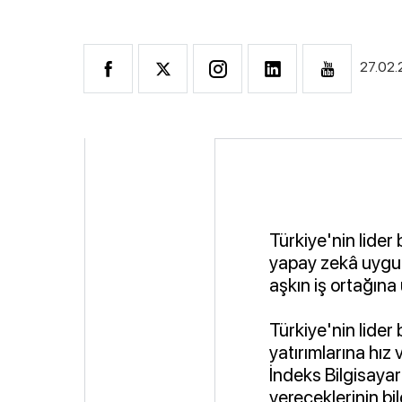
27.02
Türkiye'nin lider
yapay zekâ uygul
aşkın iş ortağına
Türkiye'nin lider 
yatırımlarına hız
İndeks Bilgisaya
vereceklerinin bil