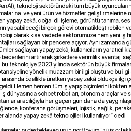
enAI), teknoloji sektöründeki tüm büyük oyuncuların
malarına ve yeni ürün ve hizmetler geliştirmelerine o
n yapay zekâ, doğal dil işleme, görüntü tanıma, ses 
rın yapabileceği birçok görevi otomatikleştirebilen ve
knoloji olarak kısa vadede sektörümüze hem yeni iş fı
ntajları sağlayan bir pencere açıyor. Aynı zamanda g
mler sağlayan yapay zekâ, kullanıcıların yaratıcılıkla
e becerilerini artırarak şirketlere verimlilik avantajı sa
bu teknolojiye 2023 yılında sektörün büyük firmaları
ansiyeline yönelik muazzam bir ilgi oluştu ve bu ilg
ri arasında özellikle üretken yapay zekâ oldukça ilgi
eldi. Hemen hemen tüm iş yapış biçimlerini kökten 
i, iş dünyasında sohbet robotları, otonom araçlar ve 
sistanlar aracılığıyla her geçen gün daha da yaygınlaş
 eğlence, konferans görüşmeleri, lojistik, sağlık, pera
r alanda yapay zekâ teknolojileri kullanılıyor” dedi.
lamalarını destekleyen ürün portföyümüzü iş ortakl