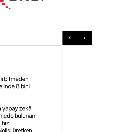
ılı bitmeden
linde 8 bini
ıla yapay zekâ
dirmede bulunan
 hız
lojisi üretken