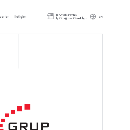
İş Ortaklarımız /
erler
İletişim
EN
İş Ortağımız Olmak İçin