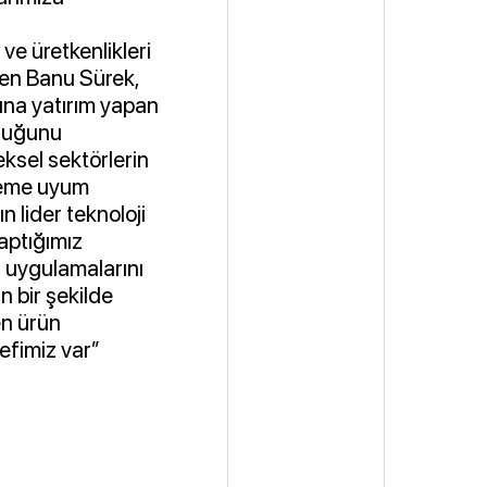
 ve üretkenlikleri
ten Banu Sürek,
una yatırım yapan
lduğunu
eksel sektörlerin
steme uyum
n lider teknoloji
aptığımız
 uygulamalarını
n bir şekilde
en ürün
efimiz var”