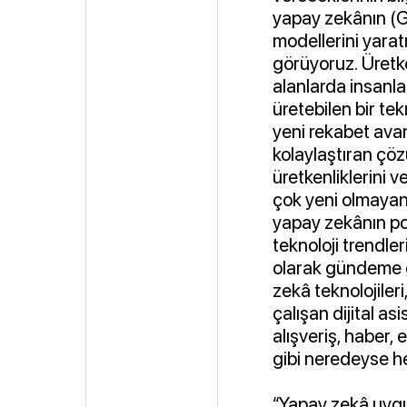
yapay zekânın (G
modellerini yarat
görüyoruz. Üretke
alanlarda insanla
üretebilen bir te
yeni rekabet ava
kolaylaştıran çözü
üretkenliklerini v
çok yeni olmayan 
yapay zekânın pot
teknoloji trendle
olarak gündeme g
zekâ teknolojiler
çalışan dijital a
alışveriş, haber,
gibi neredeyse he
“Yapay zekâ uygu