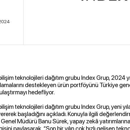
.2024
 bilişim teknolojileri dağıtım grubu Index Grup, 2024 y
amalarını destekleyen ürün portföyünü Türkiye gene
 ulaştırmayı hedefliyor.
bilişim teknolojileri dağıtım grubu Index Grup, yeni y
 vererek başladığını açıkladı. Konuyla ilgili değerlen
r Genel Müdürü Banu Sürek, yapay zekâ yatırımlarına
gisini paylaşarak, “Son bir yılın çok hızlı gelişen tekno