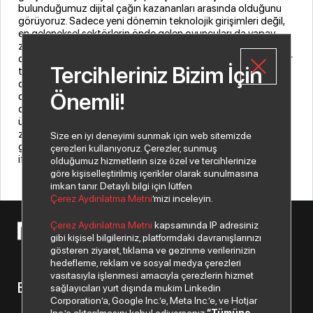
bulunduğumuz dijital çağın kazananları arasında olduğunu
görüyoruz. Sadece yeni dönemin teknolojik girişimleri değil,
en geleneksel sektörlerin önde gelen oyuncuları da yapay
zekânın yarattığı yeni ekonomik sisteme uyum sağlamak için
dev yatırımlar yapıyor. Biz de Index Grup olarak dünyanın lider
Tercihleriniz Bizim İçin
teknoloji markalarından oluşan, 200'ü aşkın markamızın
değerli üreticileriyle yaptığımız planlamalarla önümüzdeki
Önemli!
dönemde heyecanla beklenen yapay zekâ uygulamalarını
destekleyen ürün ve hizmetleri iş ortaklarımıza ulaştırmak
üzere yoğun bir şekilde çalışıyoruz. 2024 yılı bitmeden yapay
zekâ uygulamalarını destekleyen ürün portföyünü Türkiye
Size en iyi deneyimi sunmak için web sitemizde
genelinde 8 bini aşkın iş ortağımıza ulaştırma hedefimiz var”
çerezleri kullanıyoruz. Çerezler, sunmuş
ifadelerini kullandı.
olduğumuz hizmetlerin size özel ve tercihlerinize
göre kişiselleştirilmiş içerikler olarak sunulmasına
imkan tanır. Detaylı bilgi için lütfen
Çerez Aydınlatma Metni
’mizi inceleyin.
Çerez Aydınlatma Metni
kapsamında IP adresiniz
© 2026 Copyright Netex A.Ş. Tüm hakları saklıdır.
gibi kişisel bilgileriniz, platformdaki davranışlarınızı
gösteren ziyaret, tıklama ve gezinme verilerinizin
hedefleme, reklam ve sosyal medya çerezleri
vasıtasıyla işlenmesi amacıyla çerezlerin hizmet
Bizden haberiniz olsun.
sağlayıcıları yurt dışında mukim Linkedin
Corporation’a, Google Inc.’e, Meta Inc.’e, ve Hotjar