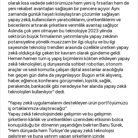
olarak kısa vadede sektörümüze hem yeni iş fırsatları hem de
yeni rekabet avantajları sağlayan bir pencere açıyor. Aynı
zamanda günlük hayatı kolaylaştıran çözümler sağlayan
yapay zekâ, kullanıcıların yaratıcılıklarını, üretkenliklerini ve
becerilerini artırarak şirketlere verimlilik avantajı sağlıyor.
Aslında çok yeni olmayan bu teknolojiye 2023 yılında
sektörün büyük firmalarının yatırımlarıyla yapay zekânın
potansiyeline yönelik muazzam bir ilgi oluştu ve bu ilgi
sayesinde teknoloji trendleri arasında özellikle üretken yapay
zekâ oldukça ilgi çeken bir kavram olarak gündeme geldi.
Hemen hemen tüm iş yapış biçimlerini kökten etkileyen yapay
zekâ teknolojileri, iş dünyasında sohbet robotları, otonom
araçlar ve sesli komutla çalışan dijital asistanlar aracılığıyla
her geçen gün daha da yaygınlaşıyor. Bugün artık alışveriş,
haber, eğlence, konferans görüşmeleri, lojistik, sağlık,
perakende, bankacılık gibi neredeyse her alanda yapay zekâ
teknolojileri kullanılıyor” dedi.
“Yapay zekâ uygulamalarını destekleyen ürün portföyümüzü
iş ortaklarımıza ulaştıracağız”
Yapay zekâ teknolojisindeki gelişimin ve bu gelişimin
şirketlerin kârlılık ve üretkenlikleri üzerindeki etkisinin bolca
konuşulduğu bir dönemin yaşandığını belirten Banu Sürek,
“Hem dünyada hem Türkiye'de yapay zekâ teknolojisi
geliştiren ve buna yatırım yapan şirketlerin içinde