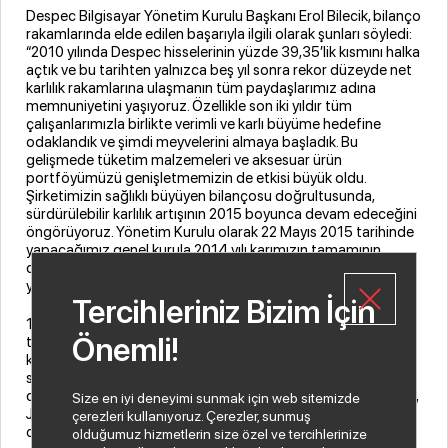
Despec Bilgisayar Yönetim Kurulu Başkanı Erol Bilecik, bilanço
rakamlarında elde edilen başarıyla ilgili olarak şunları söyledi:
“2010 yılında Despec hisselerinin yüzde 39,35’lik kısmını halka
açtık ve bu tarihten yalnızca beş yıl sonra rekor düzeyde net
karlılık rakamlarına ulaşmanın tüm paydaşlarımız adına
memnuniyetini yaşıyoruz. Özellikle son iki yıldır tüm
çalışanlarımızla birlikte verimli ve karlı büyüme hedefine
odaklandık ve şimdi meyvelerini almaya başladık. Bu
gelişmede tüketim malzemeleri ve aksesuar ürün
portföyümüzü genişletmemizin de etkisi büyük oldu.
Şirketimizin sağlıklı büyüyen bilançosu doğrultusunda,
sürdürülebilir karlılık artışının 2015 boyunca devam edeceğini
öngörüyoruz. Yönetim Kurulu olarak 22 Mayıs 2015 tarihinde
yapacağımız genel kurula 2014 yılı karımızın tamamının
dağıtımı için teklif götürmenin tüm paydaşlarımız ve
yatırımcılarız adına mutluluğunu yaşıyoruz. ”
Tercihleriniz Bizim İçin
1995 yılında kurulan Despec Bilgisayar, BT sektöründe
Önemli!
tüketim malzemeleri alanında faaliyet göstermekte olup
kulvarının lider firmasıdır. Konusunda en büyük sermayeye
sahip ve 2010 yılında halka arz edilen Despec Bilgisayar’ın
dağıtımını yaptığı markalar arasında HP, IBM, Canon, Toshiba,
Size en iyi deneyimi sunmak için web sitemizde
Jabra, Trust, Lexmark, Targus, Sony, OKI ve Dexim gibi birçok
çerezleri kullanıyoruz. Çerezler, sunmuş
dünya devi bulunuyor.
olduğumuz hizmetlerin size özel ve tercihlerinize