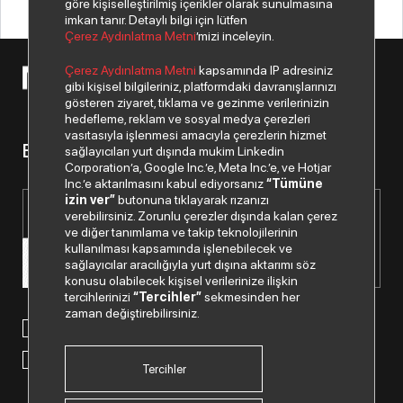
göre kişiselleştirilmiş içerikler olarak sunulmasına
imkan tanır. Detaylı bilgi için lütfen
Çerez Aydınlatma Metni
’mizi inceleyin.
Çerez Aydınlatma Metni
kapsamında IP adresiniz
© 2026 Copyright Netex A.Ş. Tüm hakları saklıdır.
gibi kişisel bilgileriniz, platformdaki davranışlarınızı
gösteren ziyaret, tıklama ve gezinme verilerinizin
hedefleme, reklam ve sosyal medya çerezleri
vasıtasıyla işlenmesi amacıyla çerezlerin hizmet
Bizden haberiniz olsun.
sağlayıcıları yurt dışında mukim Linkedin
Corporation’a, Google Inc.’e, Meta Inc.’e, ve Hotjar
Inc.’e aktarılmasını kabul ediyorsanız
“Tümüne
izin ver”
butonuna tıklayarak rızanızı
verebilirsiniz. Zorunlu çerezler dışında kalan çerez
ve diğer tanımlama ve takip teknolojilerinin
kullanılması kapsamında işlenebilecek ve
sağlayıcılar aracılığıyla yurt dışına aktarımı söz
konusu olabilecek kişisel verilerinize ilişkin
tercihlerinizi
“Tercihler”
sekmesinden her
zaman değiştirebilirsiniz.
Paylaştığım kişisel verilerimin işlenmesi hususunda
“Kişisel
Verilerin Korunması Politikası”
nı okudum ve anladım.
“Ticari Elektronik İleti Onay Metni”
ni okudum, bu amaçla
tarafıma SMS gönderilmesine izni veriyorum.
Tercihler