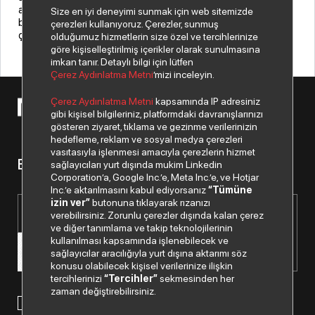
anlaşmalarımızla faaliyetlerimizi aynı özenle sürdürüp,
Size en iyi deneyimi sunmak için web sitemizde
başarılarımıza yenilerini eklemek için tüm ekibimizle
çerezleri kullanıyoruz. Çerezler, sunmuş
çalışıyoruz.” dedi.
olduğumuz hizmetlerin size özel ve tercihlerinize
göre kişiselleştirilmiş içerikler olarak sunulmasına
imkan tanır. Detaylı bilgi için lütfen
Çerez Aydınlatma Metni
’mizi inceleyin.
Çerez Aydınlatma Metni
kapsamında IP adresiniz
© 2026 Copyright Netex A.Ş. Tüm hakları saklıdır.
gibi kişisel bilgileriniz, platformdaki davranışlarınızı
gösteren ziyaret, tıklama ve gezinme verilerinizin
hedefleme, reklam ve sosyal medya çerezleri
vasıtasıyla işlenmesi amacıyla çerezlerin hizmet
Bizden haberiniz olsun.
sağlayıcıları yurt dışında mukim Linkedin
Corporation’a, Google Inc.’e, Meta Inc.’e, ve Hotjar
Inc.’e aktarılmasını kabul ediyorsanız
“Tümüne
izin ver”
butonuna tıklayarak rızanızı
verebilirsiniz. Zorunlu çerezler dışında kalan çerez
ve diğer tanımlama ve takip teknolojilerinin
kullanılması kapsamında işlenebilecek ve
sağlayıcılar aracılığıyla yurt dışına aktarımı söz
konusu olabilecek kişisel verilerinize ilişkin
tercihlerinizi
“Tercihler”
sekmesinden her
zaman değiştirebilirsiniz.
Paylaştığım kişisel verilerimin işlenmesi hususunda
“Kişisel
Verilerin Korunması Politikası”
nı okudum ve anladım.