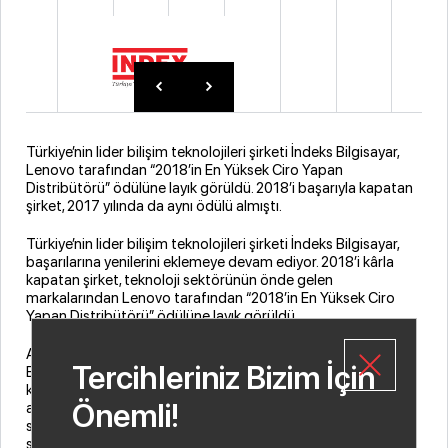
Türkiye’nin lider bilişim teknolojileri şirketi İndeks Bilgisayar,
Lenovo tarafından “2018’in En Yüksek Ciro Yapan
Distribütörü” ödülüne layık görüldü. 2018’i başarıyla kapatan
şirket, 2017 yılında da aynı ödülü almıştı.
Türkiye’nin lider bilişim teknolojileri şirketi İndeks Bilgisayar,
başarılarına yenilerini eklemeye devam ediyor. 2018’i kârla
kapatan şirket, teknoloji sektörünün önde gelen
markalarından Lenovo tarafından “2018’in En Yüksek Ciro
Yapan Distribütörü” ödülüne layık görüldü.
Aldıkları ödülü değerlendiren İndeks Bilgisayar Genel Müdürü
Tercihleriniz Bizim İçin
Banu Sürek, “2018’i de 2017 yılında olduğu gibi başarıyla
kapatmanın gururunu yaşıyoruz. Türkiye genelinde 8 bini
Önemli!
aşkın bayi kanalımızla son tüketiciye avantaj ve kaliteyi
sunuyor ve sonucunda da başarımızı taçlandıran, bizi
sevindiren bu ödülleri alıyoruz. 2019 yılında da tüm dağıtım