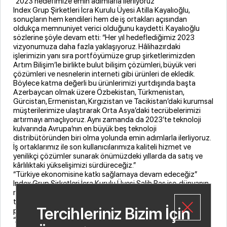
“2023 hedefimize emin adımlarla ilerliyoruz”
Index Grup Şirketleri İcra Kurulu Üyesi Atilla Kayalıoğlu,
sonuçların hem kendileri hem de iş ortakları açısından
oldukça memnuniyet verici olduğunu kaydetti. Kayalıoğlu
sözlerine şöyle devam etti: “Her yıl hedeflediğimiz 2023
vizyonumuza daha fazla yaklaşıyoruz. Hâlihazırdaki
işlerimizin yanı sıra portföyümüze grup şirketlerimizden
Artım Bilişim’le birlikte bulut bilişim çözümleri, büyük veri
çözümleri ve nesnelerin interneti gibi ürünleri de ekledik.
Böylece katma değerli bu ürünlerimizi yurtdışında başta
Azerbaycan olmak üzere Özbekistan, Türkmenistan,
Gürcistan, Ermenistan, Kırgızistan ve Tacikistan’daki kurumsal
müşterilerimize ulaştırarak Orta Asya’daki tecrübelerimizi
artırmayı amaçlıyoruz. Aynı zamanda da 2023’te teknoloji
kulvarında Avrupa’nın en büyük beş teknoloji
distribütöründen biri olma yolunda emin adımlarla ilerliyoruz.
İş ortaklarımız ile son kullanıcılarımıza kaliteli hizmet ve
yenilikçi çözümler sunarak önümüzdeki yıllarda da satış ve
kârlılıktaki yükselişimizi sürdüreceğiz.”
“Türkiye ekonomisine katkı sağlamaya devam edeceğiz”
Index Grup Şirketleri İcra Kurulu Üyesi Salih Baş ise, dünyanın
rotasını çevirdiği dijital dönüşüme hızla geçiş yaparak bilişim
teknolojileri sektörünün dağıtım noktasındaki liderliklerini
Tercihleriniz Bizim İçin
perçinlemeyi çok önemsediklerini belirtti. Salih Baş sözlerine
“Ayrıca ülkemizin önde gelen telekom distribütörlerinden biri