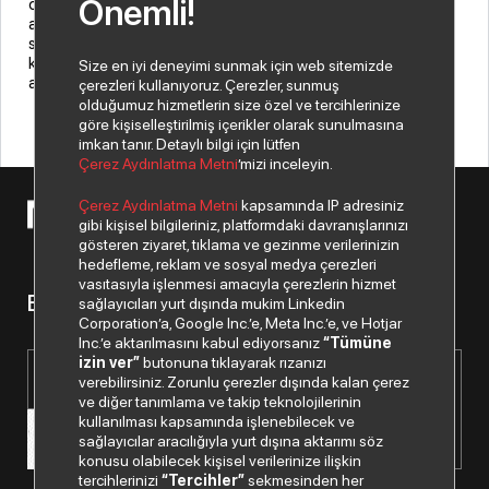
Önemli!
olarak da, hem dijital dönüşüm yatırımlarımızla hem de bu
alanda istihdam yaratarak Türkiye ekonomisine katkı
sunmaktan son derece mutluyuz. Özverili çabalarımızın
karşılığının bu sonuçlarla her yıl katlanarak alınması çalışma
Size en iyi deneyimi sunmak için web sitemizde
azmimizi güçlendiriyor” diye devam etti.
çerezleri kullanıyoruz. Çerezler, sunmuş
olduğumuz hizmetlerin size özel ve tercihlerinize
göre kişiselleştirilmiş içerikler olarak sunulmasına
imkan tanır. Detaylı bilgi için lütfen
Çerez Aydınlatma Metni
’mizi inceleyin.
Çerez Aydınlatma Metni
kapsamında IP adresiniz
© 2026 Copyright Netex A.Ş. Tüm hakları saklıdır.
gibi kişisel bilgileriniz, platformdaki davranışlarınızı
gösteren ziyaret, tıklama ve gezinme verilerinizin
hedefleme, reklam ve sosyal medya çerezleri
vasıtasıyla işlenmesi amacıyla çerezlerin hizmet
Bizden haberiniz olsun.
sağlayıcıları yurt dışında mukim Linkedin
Corporation’a, Google Inc.’e, Meta Inc.’e, ve Hotjar
Inc.’e aktarılmasını kabul ediyorsanız
“Tümüne
izin ver”
butonuna tıklayarak rızanızı
verebilirsiniz. Zorunlu çerezler dışında kalan çerez
ve diğer tanımlama ve takip teknolojilerinin
kullanılması kapsamında işlenebilecek ve
sağlayıcılar aracılığıyla yurt dışına aktarımı söz
konusu olabilecek kişisel verilerinize ilişkin
tercihlerinizi
“Tercihler”
sekmesinden her