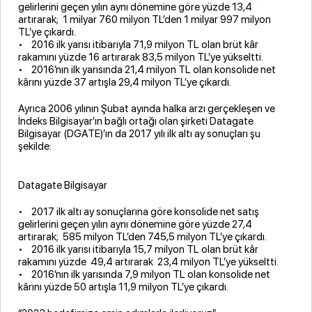
gelirlerini geçen yılın aynı dönemine göre yüzde 13,4
artırarak; 1 milyar 760 milyon TL’den 1 milyar 997 milyon
TL’ye çıkardı.
• 2016 ilk yarısı itibarıyla 71,9 milyon TL olan brüt kâr
rakamını yüzde 16 artırarak 83,5 milyon TL’ye yükseltti.
• 2016’nın ilk yarısında 21,4 milyon TL olan konsolide net
kârını yüzde 37 artışla 29,4 milyon TL’ye çıkardı.
Ayrıca 2006 yılının Şubat ayında halka arzı gerçekleşen ve
İndeks Bilgisayar’ın bağlı ortağı olan şirketi Datagate
Bilgisayar (DGATE)’ın da 2017 yılı ilk altı ay sonuçları şu
şekilde:
Datagate Bilgisayar
• 2017 ilk altı ay sonuçlarına göre konsolide net satış
gelirlerini geçen yılın aynı dönemine göre yüzde 27,4
artırarak; 585 milyon TL’den 745,5 milyon TL’ye çıkardı.
• 2016 ilk yarısı itibarıyla 15,7 milyon TL olan brüt kâr
rakamını yüzde 49,4 artırarak 23,4 milyon TL’ye yükseltti.
• 2016’nın ilk yarısında 7,9 milyon TL olan konsolide net
kârını yüzde 50 artışla 11,9 milyon TL’ye çıkardı.