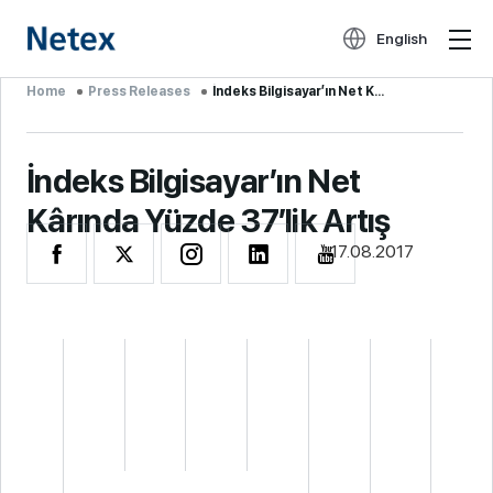
English
Home
Press Releases
İndeks Bilgisayar’ın Net K...
İndeks Bilgisayar’ın Net
Kârında Yüzde 37’lik Artış
17.08.2017