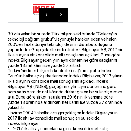
30 yıla yakın bir süredir Türk bilişim sektöründe “Geleceğin
teknoloji dağıtım grubu” vizyonuyla hareket eden ve halen
200’den fazla dünya teknoloji devinin distribütörlüğünü
yapan Index Grup şirketlerinden İndeks Bilgisayar AŞ, 2017’nin
ilk altı ayına ait konsolide mali sonuçlarını açıkladı. Buna göre
İndeks Bilgisayar geçen yılın aynı dönemine göre satışlarını
yüzde 13, net kârını ise yüzde 37 artırdı.
Türkiye’nin lider bilişim teknolojileri dağıtım grubu Index
Grup’un halka açık şirketlerinden İndeks Bilgisayar, 2017 yılının
ilk altı ayının konsolide mali sonuçlarını açıkladı. İndeks
Bilgisayar AŞ (INDES); geçtiğimiz yılın aynı dönemine göre
hem satış hem de net kârında dikkat çeken bir yükselişe imza
attı. Buna göre şirket, satışlarını 2016’nın ilk yarısına göre
yüzde 13 oranında artırırken, net kârını ise yüzde 37 oranında
yükseltti.
Haziran 2004’te halka arzı gerçekleşen İndeks Bilgisayar’ın
2017 ilk altı ay konsolide mali sonuçları şu şekilde:
İndeks Bilgisayar
• 2017 ilk altı ay sonuçlarına göre konsolide net satış