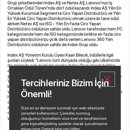
Grup şirketlerinden Index AŞ ve Netex AŞ, Lenovo'nun İş
Ortakları Ödül Töreni'nde dört ödül kazandı. Index AŞ Yılın En
Yüksek Kurumsal Segmentte Ciro Yapan Distribütörü ve Yılın
En Yüksek Ciro Yapan Distribütörü olmak üzere iki tane ödül
alırken Netex AŞ ise ISG - Yılın En Fazla Ciro Yapan
Distribütörü ödülünün sahibi oldu. Lenovo tarafından hem PC
kategorisinde hem de ISG kategorisinde birlikte en fazla ciro
yapan distribütöre bu yıl ilk defa verilen Lenovo 360 Yılın
Distribütörü ödülünün sahibi de Index Grup oldu.
Index AŞ Yönetim Kurulu Üyesi Kaan Bilecik, ödüllerle ilgili
şunları söyledi: “Lenovo tüm dünyada olduğu gibi ülkemizde
de alanında çok güçlü bir marka. Index Grup olarak birlikte
elde ettiğimiz her başarı bize mutluluk ve gurur veriyor. İki
şirketimizle toplamda dört ödül kazanmaya ek olarak Yılın En
Tercihleriniz Bizim İçin
Yüksek Ciro Yapan Distribütörü ödülünün üst üste sekizinci
kez sahibi olmak, yapılan çalışmaların ne kadar doğru ve
Önemli!
verimli olduğunu kanıtlıyor. Bu yıl ayrıca hem PC kategorisinde
hem de ISG kategorisinde birlikte en fazla ciro yapan
distribütöre verilen Lenovo 360 Yılın Distribütörü ödülünün
sahibi olmaktan da büyük bir gurur ve memnuniyet
Size en iyi deneyimi sunmak için web sitemizde
duyuyoruz. Bu motivasyonla bu başarılarımızı daha da
çerezleri kullanıyoruz. Çerezler, sunmuş
yukarıya taşıyacak adımlar atmaya devam edeceğiz” dedi.
olduğumuz hizmetlerin size özel ve tercihlerinize
göre kişiselleştirilmiş içerikler olarak sunulmasına
imkan tanır. Detaylı bilgi için lütfen