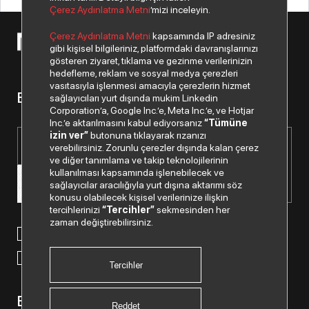
Çerez Aydınlatma Metni
’mizi inceleyin.
Çerez Aydınlatma Metni
kapsamında IP adresiniz
© 2026 Copyright Netex A.Ş. Tüm hakları saklıdır.
gibi kişisel bilgileriniz, platformdaki davranışlarınızı
gösteren ziyaret, tıklama ve gezinme verilerinizin
hedefleme, reklam ve sosyal medya çerezleri
vasıtasıyla işlenmesi amacıyla çerezlerin hizmet
Bizden haberiniz olsun.
sağlayıcıları yurt dışında mukim Linkedin
Corporation’a, Google Inc.’e, Meta Inc.’e, ve Hotjar
Inc.’e aktarılmasını kabul ediyorsanız
“Tümüne
izin ver”
butonuna tıklayarak rızanızı
verebilirsiniz. Zorunlu çerezler dışında kalan çerez
ve diğer tanımlama ve takip teknolojilerinin
kullanılması kapsamında işlenebilecek ve
sağlayıcılar aracılığıyla yurt dışına aktarımı söz
konusu olabilecek kişisel verilerinize ilişkin
tercihlerinizi
“Tercihler”
sekmesinden her
zaman değiştirebilirsiniz.
Paylaştığım kişisel verilerimin işlenmesi hususunda
“Kişisel
Verilerin Korunması Politikası”
nı okudum ve anladım.
“Ticari Elektronik İleti Onay Metni”
ni okudum, bu amaçla
tarafıma SMS gönderilmesine izni veriyorum.
Tercihler
Bizi Takip Edin.
Reddet