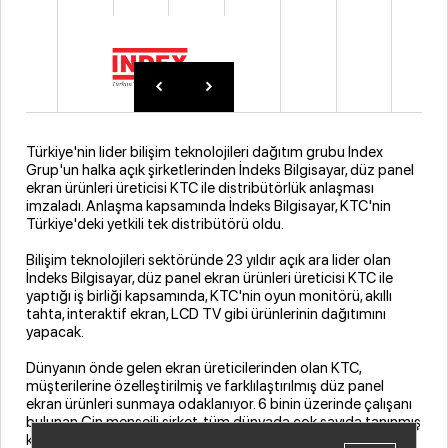
Türkiye'nin lider bilişim teknolojileri dağıtım grubu Index
Grup'un halka açık şirketlerinden İndeks Bilgisayar, düz panel
ekran ürünleri üreticisi KTC ile distribütörlük anlaşması
imzaladı. Anlaşma kapsamında İndeks Bilgisayar, KTC'nin
Türkiye'deki yetkili tek distribütörü oldu.
Bilişim teknolojileri sektöründe 23 yıldır açık ara lider olan
İndeks Bilgisayar, düz panel ekran ürünleri üreticisi KTC ile
yaptığı iş birliği kapsamında, KTC'nin oyun monitörü, akıllı
tahta, interaktif ekran, LCD TV gibi ürünlerinin dağıtımını
yapacak.
Dünyanın önde gelen ekran üreticilerinden olan KTC,
müşterilerine özelleştirilmiş ve farklılaştırılmış düz panel
ekran ürünleri sunmaya odaklanıyor. 6 binin üzerinde çalışanı
bulunan Çin menşeili şirket, tüm dünyada çok sayıda tanınmış
kuruluşla önemli iş birlikleri sürdürüyor.