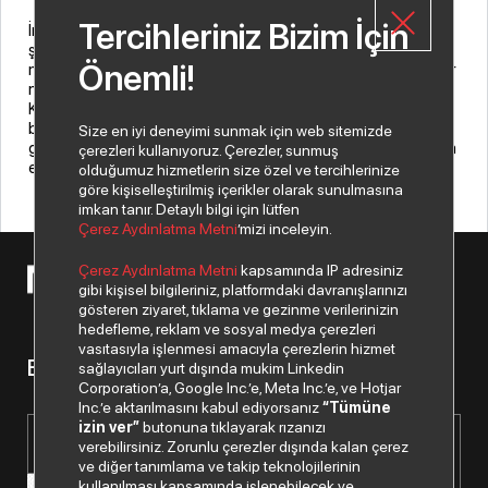
Tercihleriniz Bizim İçin
İndeks Bilgisayar Genel Müdürü Banu Sürek, iş birliğiyle ilgili
şunları söyledi: “Ürün portföyümüz 2024 yılında da güçlü
Önemli!
markalarla genişlemeye devam ediyor. Bu anlamda önemli bir
markayla daha iş birliği başlattığımız için çok mutluyuz.
KTC'nin ürünlerini artık Türkiye'de kullanıcılarla
buluşturacağız. Önümüzdeki dönemde farklı iş birlikleri de
Size en iyi deneyimi sunmak için web sitemizde
gerçekleştireceğiz. 2024 yılının güçlenerek büyümeye devam
çerezleri kullanıyoruz. Çerezler, sunmuş
edeceğimiz bir yıl olacağını söyleyebilirim.”
olduğumuz hizmetlerin size özel ve tercihlerinize
göre kişiselleştirilmiş içerikler olarak sunulmasına
imkan tanır. Detaylı bilgi için lütfen
Çerez Aydınlatma Metni
’mizi inceleyin.
Çerez Aydınlatma Metni
kapsamında IP adresiniz
© 2026 Copyright Netex A.Ş. Tüm hakları saklıdır.
gibi kişisel bilgileriniz, platformdaki davranışlarınızı
gösteren ziyaret, tıklama ve gezinme verilerinizin
hedefleme, reklam ve sosyal medya çerezleri
vasıtasıyla işlenmesi amacıyla çerezlerin hizmet
Bizden haberiniz olsun.
sağlayıcıları yurt dışında mukim Linkedin
Corporation’a, Google Inc.’e, Meta Inc.’e, ve Hotjar
Inc.’e aktarılmasını kabul ediyorsanız
“Tümüne
izin ver”
butonuna tıklayarak rızanızı
verebilirsiniz. Zorunlu çerezler dışında kalan çerez
ve diğer tanımlama ve takip teknolojilerinin
kullanılması kapsamında işlenebilecek ve