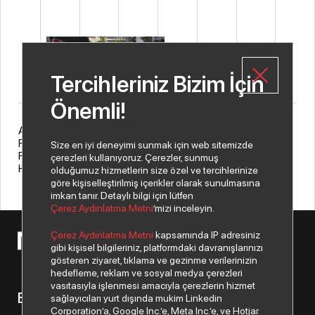
Tercihleriniz Bizim İçin
Önemli!
As Index Grup, we celebrated the 100th Anniversary of our
Republic with enthusiasm and pride!
Size en iyi deneyimi sunmak için web sitemizde
For many more centuries, the Republic is entrusted to us.
çerezleri kullanıyoruz. Çerezler, sunmuş
Happy 100th Anniversary of our Republic!
olduğumuz hizmetlerin size özel ve tercihlerinize
göre kişiselleştirilmiş içerikler olarak sunulmasına
imkan tanır. Detaylı bilgi için lütfen
Çerez Aydınlatma Metni
’mizi inceleyin.
Çerez Aydınlatma Metni
kapsamında IP adresiniz
© 2026 Copyright Netex A.Ş. Tüm hakları saklıdır.
gibi kişisel bilgileriniz, platformdaki davranışlarınızı
gösteren ziyaret, tıklama ve gezinme verilerinizin
hedefleme, reklam ve sosyal medya çerezleri
vasıtasıyla işlenmesi amacıyla çerezlerin hizmet
Bizden haberiniz olsun.
sağlayıcıları yurt dışında mukim Linkedin
Corporation’a, Google Inc.’e, Meta Inc.’e, ve Hotjar