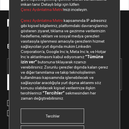
imkan tanır. Detaylı bilgi için lütfen
Çerez Aydınlatma Metni
’mizi inceleyin.
Çerez Aydınlatma Metni
kapsamında IP adresiniz
© 2026 Copyright Netex A.Ş. Tüm hakları saklıdır.
gibi kişisel bilgileriniz, platformdaki davranışlarınızı
gösteren ziyaret, tıklama ve gezinme verilerinizin
hedefleme, reklam ve sosyal medya çerezleri
vasıtasıyla işlenmesi amacıyla çerezlerin hizmet
Bizden haberiniz olsun.
sağlayıcıları yurt dışında mukim Linkedin
Corporation’a, Google Inc.’e, Meta Inc.’e, ve Hotjar
Inc.’e aktarılmasını kabul ediyorsanız
“Tümüne
izin ver”
butonuna tıklayarak rızanızı
verebilirsiniz. Zorunlu çerezler dışında kalan çerez
ve diğer tanımlama ve takip teknolojilerinin
kullanılması kapsamında işlenebilecek ve
sağlayıcılar aracılığıyla yurt dışına aktarımı söz
konusu olabilecek kişisel verilerinize ilişkin
tercihlerinizi
“Tercihler”
sekmesinden her
zaman değiştirebilirsiniz.
Paylaştığım kişisel verilerimin işlenmesi hususunda
“Kişisel
Verilerin Korunması Politikası”
nı okudum ve anladım.
“Ticari Elektronik İleti Onay Metni”
ni okudum, bu amaçla
tarafıma SMS gönderilmesine izni veriyorum.
Tercihler