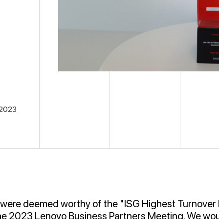
.2023
were deemed worthy of the "ISG Highest Turnover D
he 2023 Lenovo Business Partners Meeting. We woul