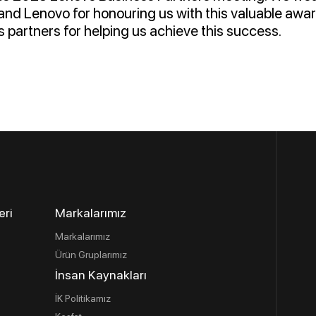
nd Lenovo for honouring us with this valuable awa
s partners for helping us achieve this success.
eri
Markalarımız
Markalarımız
Ürün Gruplarımız
İnsan Kaynakları
İK Politikamız