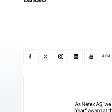
14.04
As Netex AŞ, we 
Year" award at t