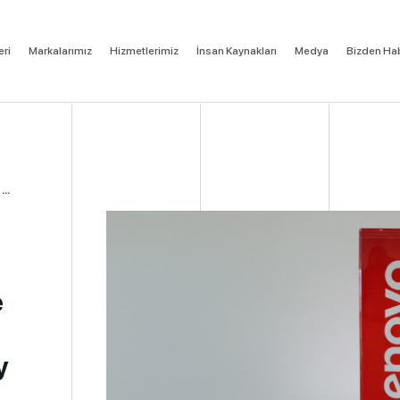
eri
Markalarımız
Hizmetlerimiz
İnsan Kaynakları
Medya
Bizden Hab
.
e
y