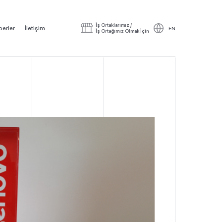
İş Ortaklarımız /
erler
İletişim
EN
İş Ortağımız Olmak İçin