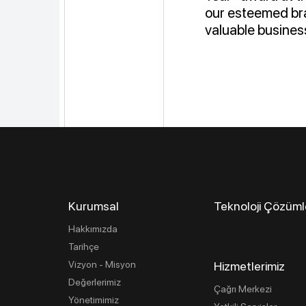
our esteemed bra
valuable busines
Kurumsal
Teknoloji Çözüml
Hakkımızda
Tarihçe
Vizyon - Misyon
Hizmetlerimiz
Değerlerimiz
Çağrı Merkezi
Yönetimimiz