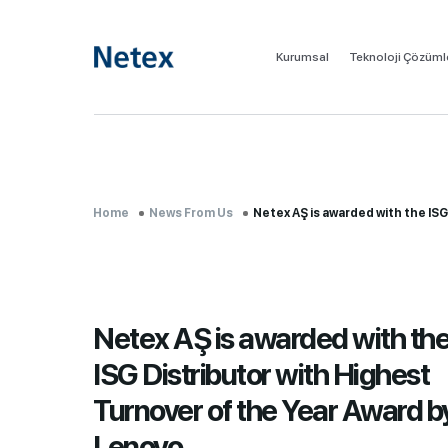
Kurumsal
Teknoloji Çözüml
Home
News From Us
Netex AŞ is awarded with the ISG Distributor wi..
Netex AŞ is awarded with th
ISG Distributor with Highest
Turnover of the Year Award b
Lenovo