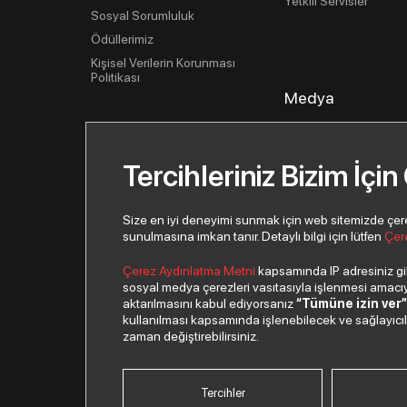
Yetkili Servisler
Sosyal Sorumluluk
Ödüllerimiz
Kişisel Verilerin Korunması
Politikası
Medya
Basın İlişkileri
Haberler
Tercihleriniz Bizim İçin
Basın Bültenleri
Görsel Kütüphane
Size en iyi deneyimi sunmak için web sitemizde çerezl
sunulmasına imkan tanır. Detaylı bilgi için lütfen
Çer
Çerez Aydınlatma Metni
kapsamında IP adresiniz gibi
sosyal medya çerezleri vasıtasıyla işlenmesi amacıyla
aktarılmasını kabul ediyorsanız
“Tümüne izin ver
kullanılması kapsamında işlenebilecek ve sağlayıcılar 
© 2026 Copyright Netex A.Ş. Tüm hakları saklıdır.
zaman değiştirebilirsiniz.
Tercihler