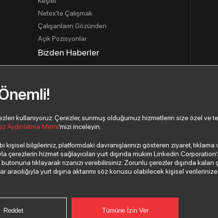
Keşfet
Netex'te Çalışmak
Çalışanların Gözünden
Açık Pozisyonlar
Bizden Haberler
İletişim
İletişim Bilgilerimiz
 Önemli!
İletişim Formu
Yeni İş Ortağı Başvurusu
eri kullanıyoruz. Çerezler, sunmuş olduğumuz hizmetlerin size özel ve tercih
ez Aydınlatma Metni
’mizi inceleyin.
 kişisel bilgileriniz, platformdaki davranışlarınızı gösteren ziyaret, tıklam
 çerezlerin hizmet sağlayıcıları yurt dışında mukim Linkedin Corporation’a, 
”
butonuna tıklayarak rızanızı verebilirsiniz. Zorunlu çerezler dışında kalan 
aracılığıyla yurt dışına aktarımı söz konusu olabilecek kişisel verilerinize i
Reddet
Tümüne İzin Ver