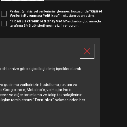
Paylaştığım kişisel verilerimin işlenmesi hususunda
“Kişisel
Verilerin Korunması Politikası”
nı okudum ve anladım.
“Ticari Elektronik İleti Onay Metni”
ni okudum, bu amaçla
tarafıma SMS gönderilmesine izni veriyorum.
Bizi Takip Edin.
lerinize göre kişiselleştirilmiş içerikler olarak
a ve gezinme verilerinizin hedefleme, reklam ve
Google Inc.’e, Meta Inc.’e, ve Hotjar Inc.’e
Çağrı Merkezi
çerez ve diğer tanımlama ve takip teknolojilerinin
lişkin tercihlerinizi
“Tercihler”
sekmesinden her
0850
200 2 888