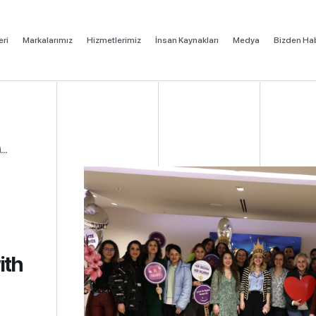
eri
Markalarımız
Hizmetlerimiz
İnsan Kaynakları
Medya
Bizden Hab
.
ith