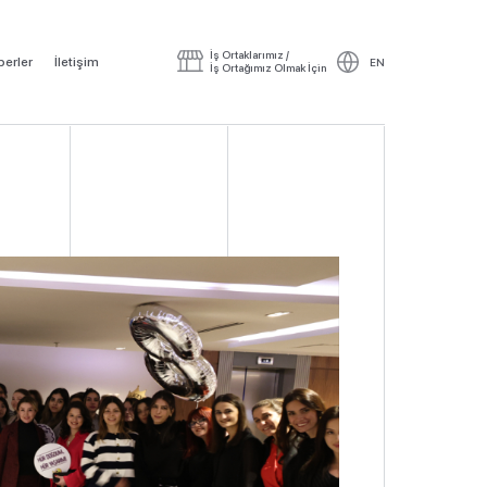
İş Ortaklarımız /
erler
İletişim
EN
İş Ortağımız Olmak İçin